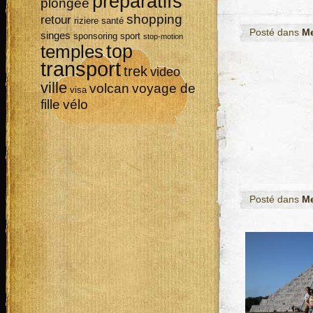
préparatifs
plongée
shopping
retour
riziere
santé
Posté dans
M
singes
sponsoring
sport
stop-motion
top
temples
transport
trek
video
ville
volcan
voyage de
visa
vélo
fille
Posté dans
M