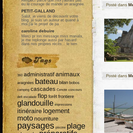
Respect parce que moi j'aurais pas
eu le courage de mande un araignée.
Posté dans
M
PETIT-GALLAND
Salut, je viens de découvrir votre
blog, je suis un auteur et quand à
moi j'ai le projet de pa
caroline debuire
Merci pr ton message miss manala,
je me replonge aussi par hasard
dans nos propres récits... le tem
animaux
administratif
360
Posté dans
M
bateau
bilan
araignées
bobos
cascades
camping
Cenote
concours
flop
forêt
frontiere
defi
escalade
glandouille
impressions
logement
itinéraire
moto
nourriture
paysages
plage
piscine