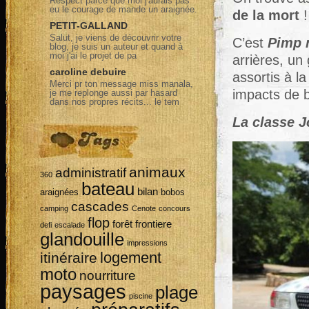
Respect parce que moi j'aurais pas
eu le courage de mande un araignée.
de la mort
!
PETIT-GALLAND
Salut, je viens de découvrir votre
C’est
Pimp 
blog, je suis un auteur et quand à
moi j'ai le projet de pa
arrières, un 
caroline debuire
assortis à la
Merci pr ton message miss manala,
impacts de b
je me replonge aussi par hasard
dans nos propres récits... le tem
La classe J
animaux
administratif
360
bateau
bilan
araignées
bobos
cascades
camping
Cenote
concours
flop
forêt
frontiere
defi
escalade
glandouille
impressions
logement
itinéraire
moto
nourriture
paysages
plage
piscine