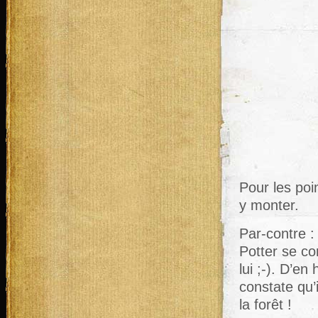
Pour les po
y monter.
Par-contre :
Potter se con
lui ;-). D’e
constate qu’
la forêt !