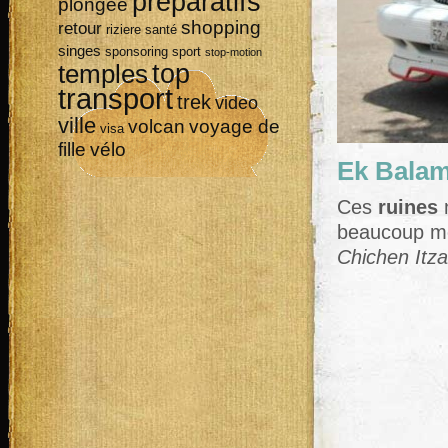
préparatifs
plongée
shopping
retour
riziere
santé
singes
sponsoring
sport
stop-motion
top
temples
transport
trek
video
ville
volcan
voyage de
visa
vélo
fille
Ek Bala
Ces
ruines
n
beaucoup mo
Chichen Itza