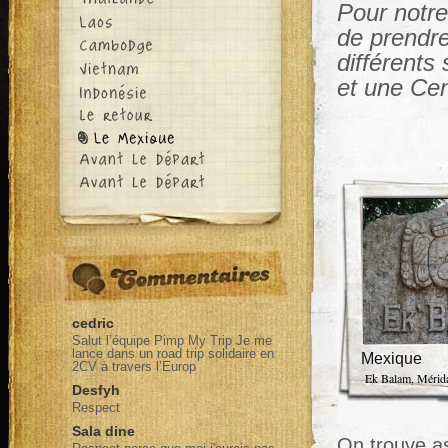
Pour notre
de prendr
différents
et une Cen
cedric
Salut l’équipe Pimp My Trip Je me
lance dans un road trip solidaire en
Mexique
2CV à travers l’Europ
Ek Balam, Mérid
Desfyh
Respect
Sala dine
On trouve as