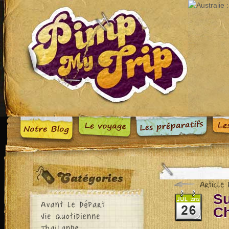
Su
Ch