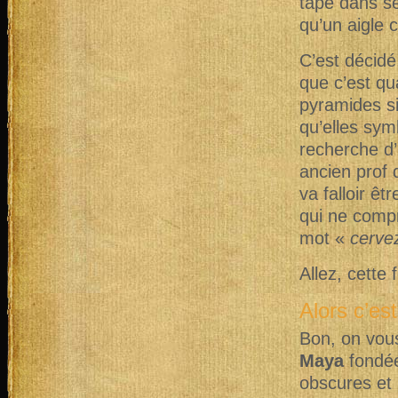
tape dans se
qu’un aigle cr
C’est décid
que c’est q
pyramides si
qu’elles sym
recherche d’
ancien prof 
va falloir êt
qui ne compr
mot «
cerve
Allez, cette 
Alors c’es
Bon, on vous
Maya
fondée
obscures et 