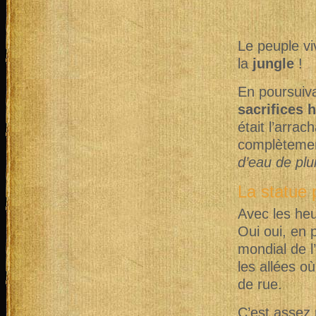
Le peuple vi
la
jungle
!
En poursuiva
sacrifices 
était l’arra
complètemen
d’eau de plu
La statue 
Avec les heu
Oui oui, en 
mondial de l’
les allées o
de rue.
C’est assez 