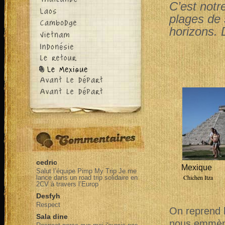
C’est notr
plages de 
horizons. 
cedric
Mexique
Salut l’équipe Pimp My Trip Je me
Chichen Itza
lance dans un road trip solidaire en
2CV à travers l’Europ
Desfyh
Respect
On reprend l
Sala dine
nous emmè