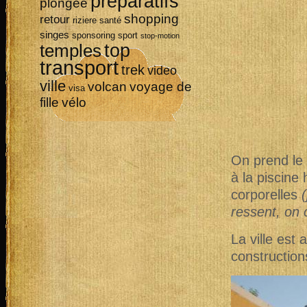
préparatifs
plongée
shopping
retour
riziere
santé
singes
sponsoring
sport
stop-motion
top
temples
transport
trek
video
ville
volcan
voyage de
visa
vélo
fille
On prend le
à la piscine
corporelles
ressent, on c
La ville est
construction