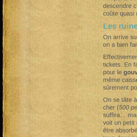
descendre c’e
coûte quasi r
Les ruin
On arrive su
on a bien fa
Effectivemen
tickets. En f
pour le
gou
même caisse,
sûrement pou
On se tâte 
cher (
500 p
suffira… mai
voit un peti
être absorbé