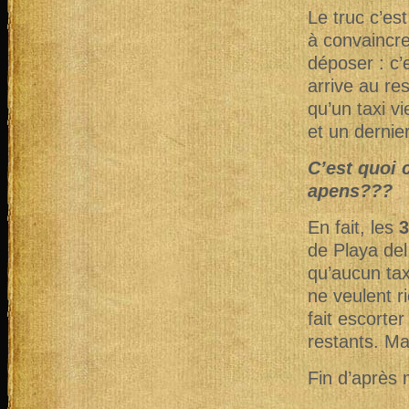
Le truc c’es
à convaincre
déposer : c’
arrive au re
qu’un taxi v
et un dernie
C’est quoi 
apens???
En fait, les
3
de Playa de
qu’aucun tax
ne veulent r
fait escorte
restants. Ma
Fin d’après 