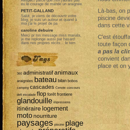
Respect parce que moi j'aurais pas
eu le courage de mande un araignée.
Là-bas, on p
PETIT-GALLAND
Salut, je viens de découvrir votre
piscine devie
blog, je suis un auteur et quand à
moi j'ai le projet de pa
dans cette vi
caroline debuire
Merci pr ton message miss manala,
C’est étouffa
je me replonge aussi par hasard
dans nos propres récits... le tem
toute façon 
a pas la cl
convient dans
place et on 
animaux
administratif
360
bateau
bilan
araignées
bobos
cascades
camping
Cenote
concours
flop
forêt
frontiere
defi
escalade
glandouille
impressions
logement
itinéraire
moto
nourriture
paysages
plage
piscine