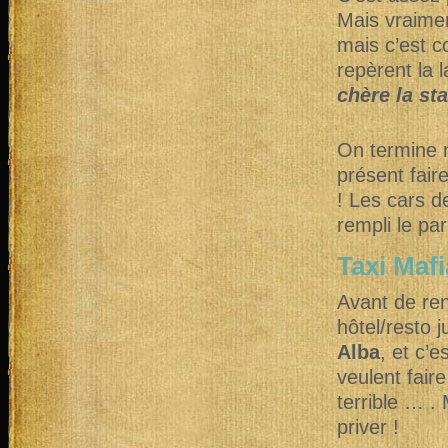
Mais vraimen
mais c’est c
repèrent la l
chère la st
On termine no
présent fair
! Les cars d
rempli le p
Taxi Mafi
Avant de ren
hôtel/resto j
Alba
, et c’
veulent fair
terrible … .
priver !