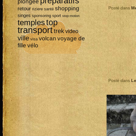
préparatifs
plongée
shopping
Posté dans
M
retour
riziere
santé
singes
sponsoring
sport
stop-motion
top
temples
transport
trek
video
ville
volcan
voyage de
visa
vélo
fille
Posté dans
Le