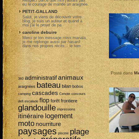
Respect parce que moi j'aurais pas
eu le courage de mande un araignée.
PETIT-GALLAND
Salut, je viens de découvrir votre
blog, je suis un auteur et quand à
moi j'ai le projet de pa
caroline debuire
Merci pr ton message miss manala,
je me replonge aussi par hasard
dans nos propres récits... le tem
Posté dans
M
animaux
administratif
360
bateau
bilan
araignées
bobos
cascades
camping
Cenote
concours
flop
forêt
frontiere
defi
escalade
glandouille
impressions
logement
itinéraire
moto
nourriture
paysages
plage
piscine