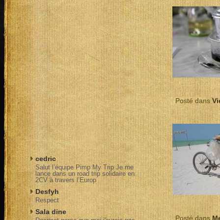
Posté dans
Vi
cedric
Salut l’équipe Pimp My Trip Je me
lance dans un road trip solidaire en
2CV à travers l’Europ
Desfyh
Respect
Sala dine
Posté dans
M