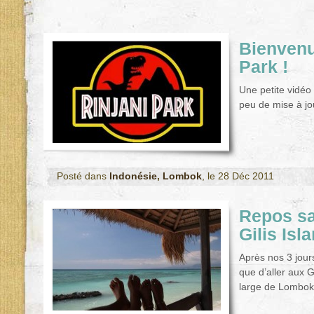
Bienvenu
Park !
Une petite vidéo
peu de mise à jo
Posté dans
Indonésie
,
Lombok
, le 28 Déc 2011
Repos sa
Gilis Isl
Après nos 3 jour
que d’aller aux Gi
large de Lombok