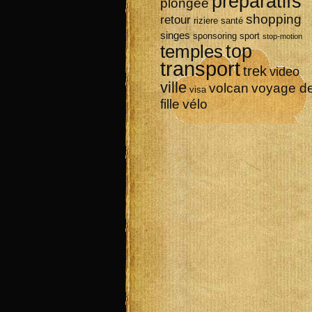
préparatifs
plongée
shopping
retour
riziere
santé
singes
sponsoring
sport
stop-motion
top
temples
transport
trek
video
ville
volcan
voyage d
visa
vélo
fille