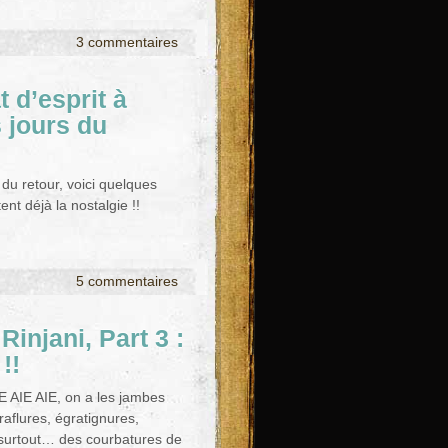
3 commentaires
t d’esprit à
 jours du
du retour, voici quelques
nt déjà la nostalgie !!
5 commentaires
 Rinjani, Part 3 :
!!
E AIE AIE, on a les jambes
aflures, égratignures,
surtout… des courbatures de