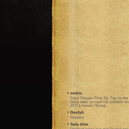
cedric
Salut l’équipe Pimp My Trip Je me
lance dans un road trip solidaire en
2CV à travers l’Europ
Desfyh
Respect
Sala dine