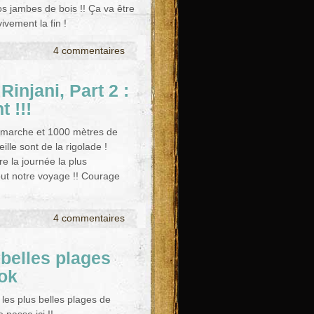
os jambes de bois !! Ça va être
ivement la fin !
4 commentaires
 Rinjani, Part 2 :
 !!!
 marche et 1000 mètres de
ille sont de la rigolade !
re la journée la plus
ut notre voyage !! Courage
4 commentaires
 belles plages
ok
 les plus belles plages de