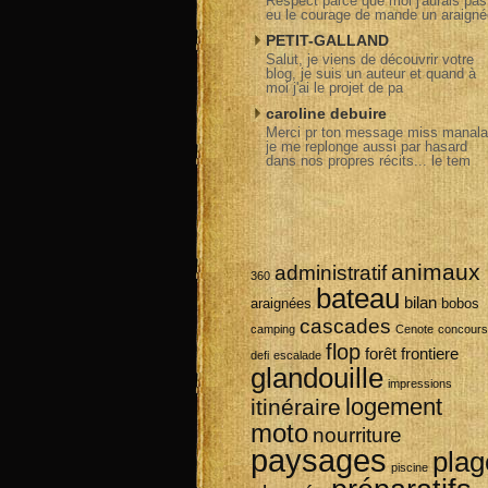
Respect parce que moi j'aurais pas
eu le courage de mande un araigné
PETIT-GALLAND
Salut, je viens de découvrir votre
blog, je suis un auteur et quand à
moi j'ai le projet de pa
caroline debuire
Merci pr ton message miss manala
je me replonge aussi par hasard
dans nos propres récits... le tem
animaux
administratif
360
bateau
bilan
araignées
bobos
cascades
camping
Cenote
concours
flop
forêt
frontiere
defi
escalade
glandouille
impressions
logement
itinéraire
moto
nourriture
paysages
plag
piscine