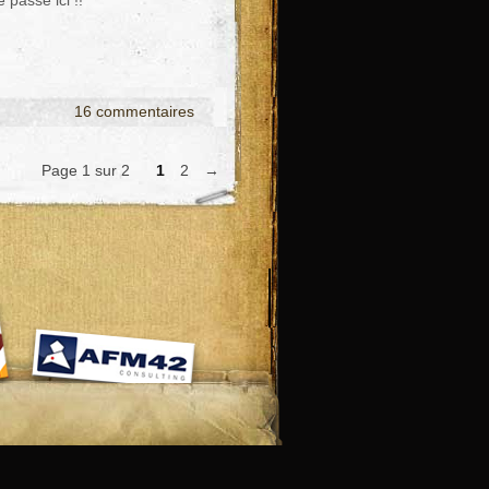
passe ici !!
16 commentaires
Page 1 sur 2
1
2
→