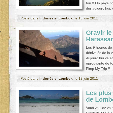
fou !! On paye n
dur aujourd’hui, v
Posté dans
Indonésie
,
Lombok
, le 13 juin 2011
Gravir le
e
Harassant
Les 9 heures de
dénivelés de la ve
Aujourd’hui va êt
éprouvante de to
Pimp My Trip !!
Posté dans
Indonésie
,
Lombok
, le 12 juin 2011
Les plus
de Lomb
Vous vouliez voir