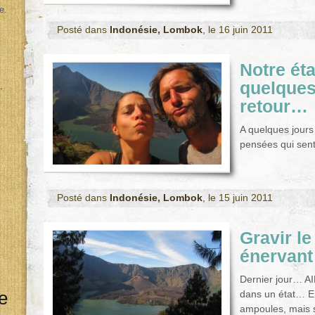
e.
Posté dans
Indonésie
,
Lombok
, le 16 juin 2011
Notre éta
quelques
,
retour…
A quelques jours 
pensées qui sente
Posté dans
Indonésie
,
Lombok
, le 15 juin 2011
Gravir le
énervant 
Dernier jour… AI
e
dans un état… Er
ampoules, mais 