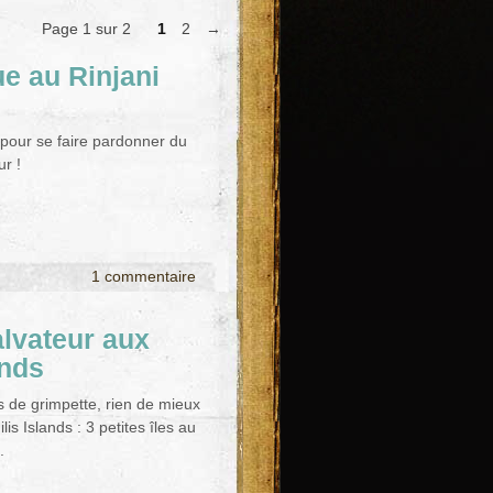
Page 1 sur 2
1
2
→
e au Rinjani
 pour se faire pardonner du
ur !
1 commentaire
lvateur aux
ands
s de grimpette, rien de mieux
lis Islands : 3 petites îles au
.