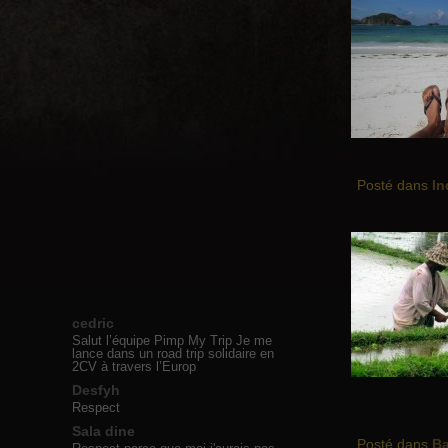
Posté dans
In
cedric
Salut l’équipe Pimp My Trip Je me
lance dans un road trip solidaire en
2CV à travers l’Europ
Desfyh
Respect
Sala dine
Posté dans
Ba