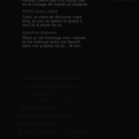
Respect parce que moi j'aurais pas
eu le courage de mande un araignée.
PETIT-GALLAND
Salut, je viens de découvrir votre
blog, je suis un auteur et quand à
moi j'ai le projet de pa
caroline debuire
Merci pr ton message miss manala,
je me replonge aussi par hasard
dans nos propres récits... le tem
animaux
administratif
360
bateau
bilan
araignées
bobos
cascades
camping
Cenote
concours
flop
forêt
frontiere
defi
escalade
glandouille
impressions
logement
itinéraire
moto
nourriture
paysages
plage
piscine