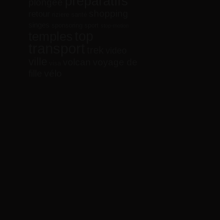
préparatifs
plongée
shopping
retour
riziere
santé
singes
sponsoring
sport
stop-motion
top
temples
transport
trek
video
ville
volcan
voyage de
visa
vélo
fille