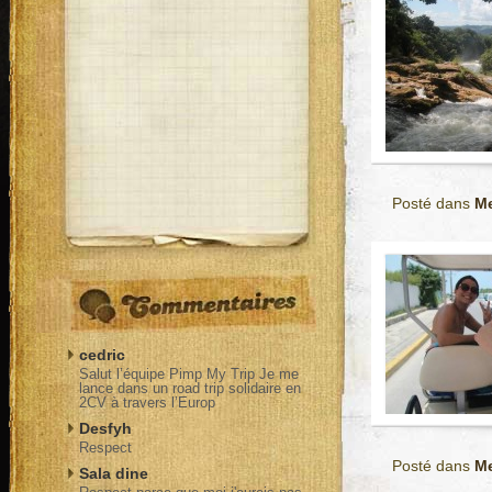
Posté dans
M
cedric
Salut l’équipe Pimp My Trip Je me
lance dans un road trip solidaire en
2CV à travers l’Europ
Desfyh
Respect
Posté dans
M
Sala dine