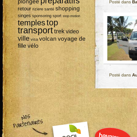
préparatifs
plongée
Posté dans
Ba
shopping
retour
riziere
santé
singes
sponsoring
sport
stop-motion
top
temples
transport
trek
video
ville
volcan
voyage de
visa
vélo
fille
Posté dans
Au