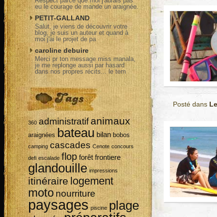
Respect parce que moi j'aurais pas
eu le courage de mande un araignée.
PETIT-GALLAND
Salut, je viens de découvrir votre
blog, je suis un auteur et quand à
moi j'ai le projet de pa
caroline debuire
Merci pr ton message miss manala,
je me replonge aussi par hasard
dans nos propres récits... le tem
Posté dans
Le
animaux
administratif
360
bateau
bilan
araignées
bobos
cascades
camping
Cenote
concours
flop
forêt
frontiere
defi
escalade
glandouille
impressions
logement
itinéraire
moto
nourriture
paysages
plage
piscine