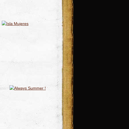
s
mer !