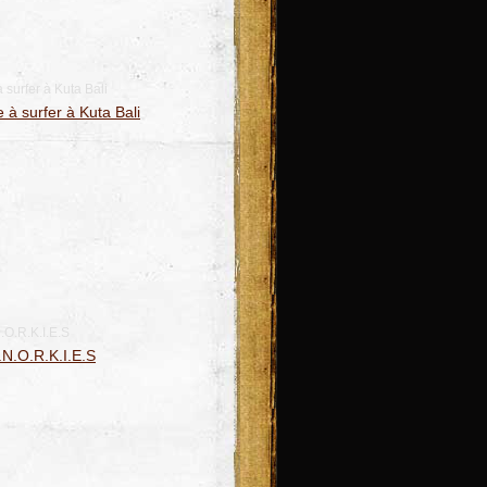
surfer à Kuta Bali
.O.R.K.I.E.S