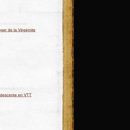
er de la Végémite
escente en VTT