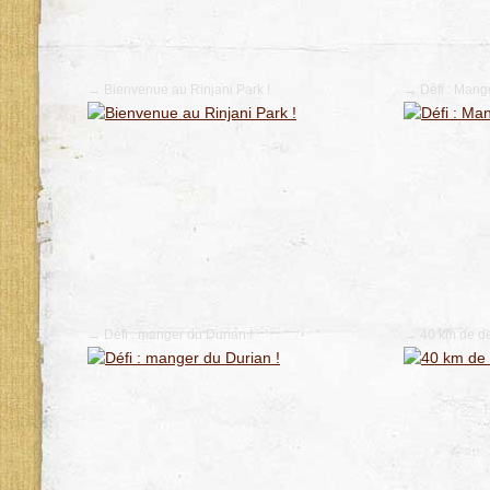
→ Bienvenue au Rinjani Park !
→ Défi : Mang
→ Défi : manger du Durian !
→ 40 km de d