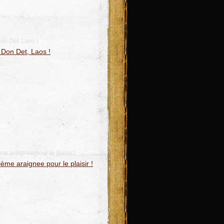
on Det, Laos !
 araignee pour le plaisir !