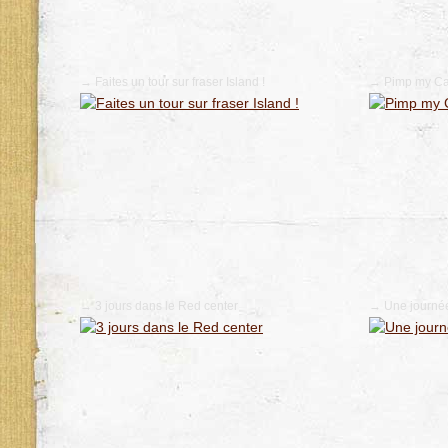
→ Faites un tour sur fraser Island !
→ Pimp my C
→ 3 jours dans le Red center
→ Une journée