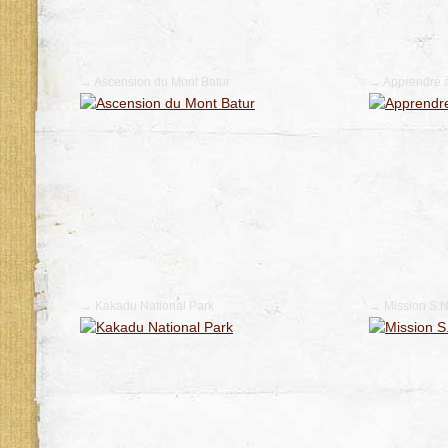
→ Ascension du Mont Batur
→ Apprendre à 
→ Kakadu National Park
→ Mission S.N