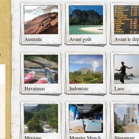
Australie
Avant goût
Avant le dép
Havaianas
Indonésie
Laos
Mexique
Monster Munch
Singapour