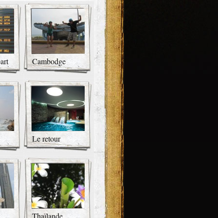
art
Cambodge
Le retour
Thaïlande