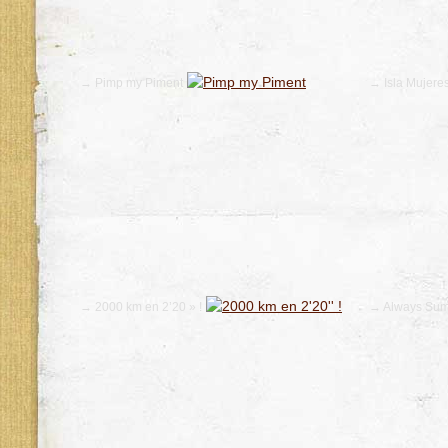
→ Pimp my Piment
→ Isla Mujere
→ 2000 km en 2’20 » !
→ Always Sum