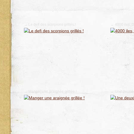
→ Le defi des scorpions grillés !
→ 4000 iles, D
→ Manger une araignée grillée !
→ Une deuxième