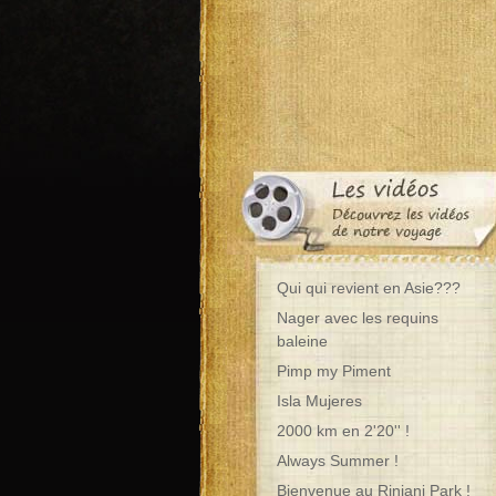
Qui qui revient en Asie???
Nager avec les requins
baleine
Pimp my Piment
Isla Mujeres
2000 km en 2'20'' !
Always Summer !
Bienvenue au Rinjani Park !