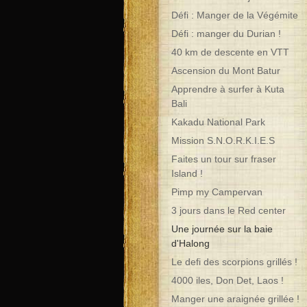
Défi : Manger de la Végémite
Défi : manger du Durian !
40 km de descente en VTT
Ascension du Mont Batur
Apprendre à surfer à Kuta
Bali
Kakadu National Park
Mission S.N.O.R.K.I.E.S
Faites un tour sur fraser
Island !
Pimp my Campervan
3 jours dans le Red center
Une journée sur la baie
d'Halong
Le defi des scorpions grillés !
4000 iles, Don Det, Laos !
Manger une araignée grillée !