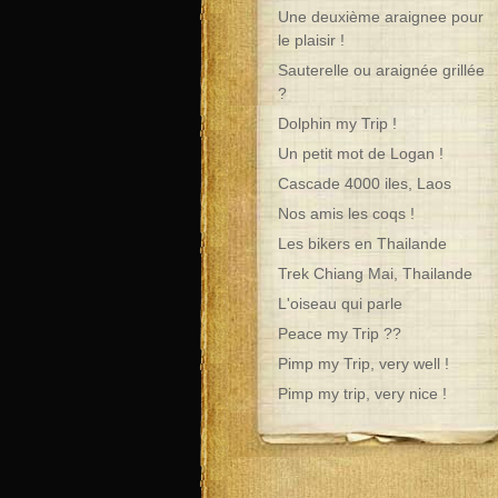
Une deuxième araignee pour
le plaisir !
Sauterelle ou araignée grillée
?
Dolphin my Trip !
Un petit mot de Logan !
Cascade 4000 iles, Laos
Nos amis les coqs !
Les bikers en Thailande
Trek Chiang Mai, Thailande
L'oiseau qui parle
Peace my Trip ??
Pimp my Trip, very well !
Pimp my trip, very nice !