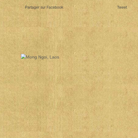
Partager sur Facebook
Tweet