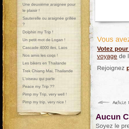
Une deuxième araignee pour
le plaisir !
Sauterelle ou araignée grillée
?
Dolphin my Trip !
Vous avez
Un petit mot de Logan !
Cascade 4000 iles, Laos
Votez pour
voyage
de l
Nos amis les coqs !
Les bikers en Thailande
Rejoignez
Trek Chiang Mai, Thailande
L'oiseau qui parle
Peace my Trip ??
Pimp my Trip, very well !
Pimp my trip, very nice !
Aucun C
Soyez le pr