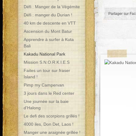
Défi : Manger de la Végémite
Partager sur Fa
Défi : manger du Durian !
40 km de descente en VTT
Ascension du Mont Batur
Apprendre à surfer à Kuta
Bali
Kakadu National Park
Mission S.N.O.R.K.I.E.S
Faites un tour sur fraser
Island !
Pimp my Campervan
3 jours dans le Red center
Une journée sur la baie
d'Halong
Le defi des scorpions grillés !
4000 iles, Don Det, Laos !
Manger une araignée grillée !