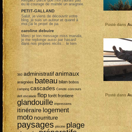
Respect parce que moi j'aurais pas
eu le courage de mande un araignée.
PETIT-GALLAND
Salut, je viens de découvrir votre
blog, je suis un auteur et quand à
moi j'ai le projet de pa
Posté dans
Au
caroline debuire
Merci pr ton message miss manala,
je me replonge aussi par hasard
dans nos propres récits... le tem
animaux
administratif
360
bateau
bilan
araignées
bobos
cascades
camping
Cenote
concours
flop
Posté dans
Au
forêt
frontiere
defi
escalade
glandouille
impressions
logement
itinéraire
moto
nourriture
paysages
plage
piscine