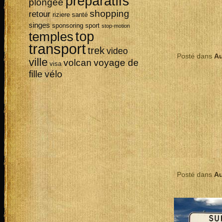
préparatifs
plongée
shopping
retour
riziere
santé
singes
sponsoring
sport
stop-motion
top
temples
transport
trek
video
Posté dans
Au
ville
volcan
voyage de
visa
vélo
fille
Posté dans
Au