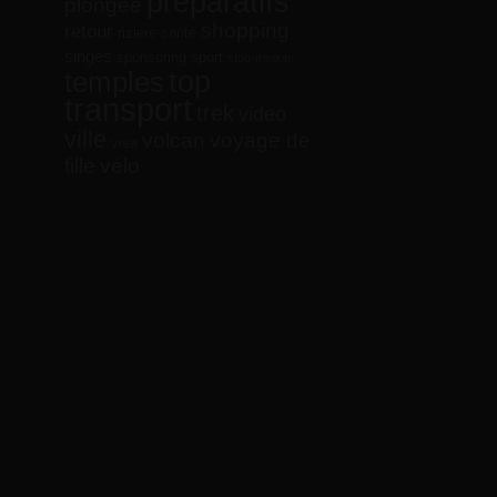
préparatifs
plongée
shopping
retour
riziere
santé
singes
sponsoring
sport
stop-motion
top
temples
transport
trek
video
ville
volcan
voyage de
visa
vélo
fille