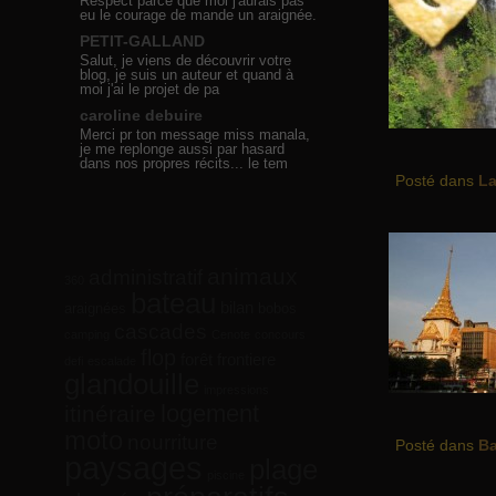
Respect parce que moi j'aurais pas
eu le courage de mande un araignée.
PETIT-GALLAND
Salut, je viens de découvrir votre
blog, je suis un auteur et quand à
moi j'ai le projet de pa
caroline debuire
Merci pr ton message miss manala,
je me replonge aussi par hasard
dans nos propres récits... le tem
Posté dans
L
animaux
administratif
360
bateau
bilan
araignées
bobos
cascades
camping
Cenote
concours
flop
forêt
frontiere
defi
escalade
glandouille
impressions
logement
itinéraire
moto
nourriture
Posté dans
B
paysages
plage
piscine