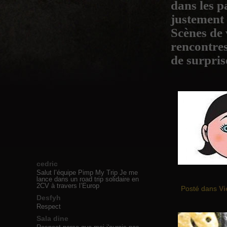
dans les p
justement 
Scènes de 
rencontres
de surpris
cedric
Salut l’équipe Pimp My Trip Je me
lance dans un road trip solidaire en
2CV à travers l’Europ
Posté dans
Vi
Desfyh
Respect
Sala dine