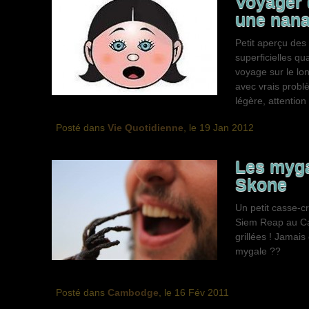
Voyager 
une nana 
Petit aperçu des
superficielles qu
voyage sur le lon
avec vrais probl
légère, attention 
Posté dans
Vie Quotidienne
, le 19 Jan 2012
Les myga
Skone
Un petit casse-c
Siem Reap au C
grillées ! Jamai
mygale ??
Posté dans
Cambodge
, le 16 Fév 2011