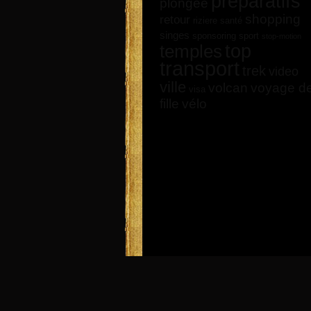
préparatifs
plongée
shopping
retour
riziere
santé
singes
sponsoring
sport
stop-motion
top
temples
transport
trek
video
ville
volcan
voyage d
visa
vélo
fille