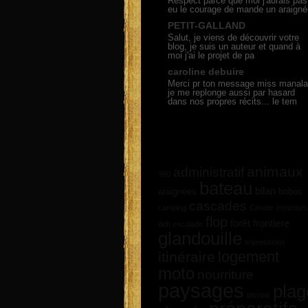
Respect parce que moi j'aurais pas
eu le courage de mande un araigné
PETIT-GALLAND
Salut, je viens de découvrir votre
blog, je suis un auteur et quand à
moi j'ai le projet de pa
caroline debuire
Merci pr ton message miss manala
je me replonge aussi par hasard
dans nos propres récits... le tem
animaux
administratif
360
bateau
bilan
araignées
bobos
cascades
camping
Cenote
concours
flop
forêt
frontiere
defi
escalade
glandouille
impressions
logement
itinéraire
moto
nourriture
paysages
plag
piscine