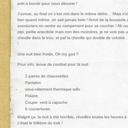
prêt à bondir pour nous dévorer !
J’avoue, au final on s’est mis dans le même délire… Mais n’i
bon quand même, on sait jamais hein ! Armé de la boussole d
aventuriers on rentre au campement pour se coucher ! Ah oui
pipi, petite anecdote mais non des moindres, je ne vois pas un
cheville dans le trou, et paf la cheville qui double de volume
!
Une nuit bien froide, Oh my god !!
Pour info, tenue de combat pour la nuit:
2 paires de chaussettes
Pantalon
sous-vêtement thermique odlo
Polaire
Coupe- vent à capuche
6 couvertures
Malgré ça, la nuit à été horrible, réveillés toutes les heures
c’était le folklore du trek !