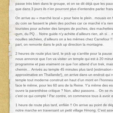
passe très bien dans le groupe, et on se dit déjà que les pauv
que dans 3 jours ils n’en pourront plus d’entendre parler franç
On arrive au « marché local » pour faire le plein.. mouais en f
du coin se fassent le plein des poches car ce marché n’a rien 
touristes pour acheter des lampes de poches, des machettes (l
gum, du PQ… Notre guide n’y achète d’ailleurs rien, ah s
nouilles séchées, d’ailleurs on a les mêmes chez Carrefour !!
part, on remonte dans le pick up direction la montagne.
2 heures de route plus tard, le pick up s’arrête pour la pause
nous annonce que l’on va visiter un temple qui est à 20 minut
programme et pas vraiment ce que l’on attend d’un trek, mais 
chemin… Arrivés au temple 45 minutes plus tard (estimation
approximative en Thaïlande!), on arrive dans un endroit qui
temple tout moderne construit en haut d’un mont en l’honne
face le même, pour les 60 ans de la Reine. Y’a même des es
ouvre la parenthèse critique ? Non, allez passons… On se ma
c’est ce qui compte ! Par contre, on commence tous à avoir 
1 heure de route plus tard, enfiiiin !! On arrive au point de 
notre marche en traversant un petit village Hmong. C’est as