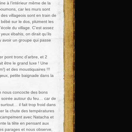
sine à l’intérieur même de la
 poumons, car les murs sont
es villageois sont en train de
 bébé sur le dos, plument les
’école du village. C’est assez
eux ébahis, on dirait qu’ils
t y avoir un groupe qui passe
 pont tronc d’arbre, et 2
t être le grand luxe ! Une
!) et des moustiquaires !!!
geux, petite baignade dans la
 on nous concocte des bons
ne soirée autour du feu… car de
urtout… il fait trop froid dans
pter la chute des températures
 du campement avec Natacha et
nte la tête en pensant aux
 les parages et nous observe,