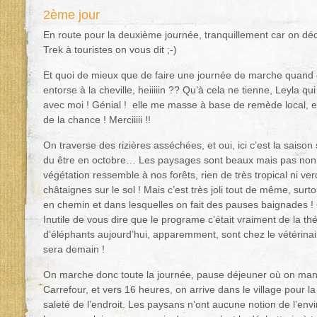
2ème jour
En route pour la deuxième journée, tranquillement car on déc
Trek à touristes on vous dit ;-)
Et quoi de mieux que de faire une journée de marche quand on
entorse à la cheville, heiiiiin ?? Qu’à cela ne tienne, Leyla qui
avec moi ! Génial ! elle me masse à base de remède local, ell
de la chance ! Merciiiii !!
On traverse des rizières asséchées, et oui, ici c’est la saison 
du être en octobre… Les paysages sont beaux mais pas non p
végétation ressemble à nos forêts, rien de très tropical ni v
châtaignes sur le sol ! Mais c’est très joli tout de même, surt
en chemin et dans lesquelles on fait des pauses baignades ! C
Inutile de vous dire que le programe c’était vraiment de la th
d’éléphants aujourd’hui, apparemment, sont chez le vétérina
sera demain !
On marche donc toute la journée, pause déjeuner où on mang
Carrefour, et vers 16 heures, on arrive dans le village pour la 
saleté de l’endroit. Les paysans n’ont aucune notion de l’en