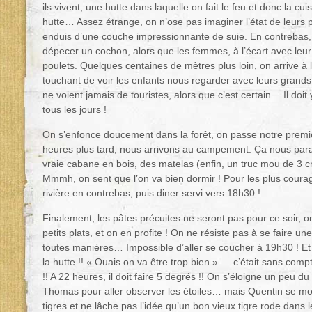
ils vivent, une hutte dans laquelle on fait le feu et donc la cui
hutte… Assez étrange, on n’ose pas imaginer l’état de leurs
enduis d’une couche impressionnante de suie. En contrebas, d
dépecer un cochon, alors que les femmes, à l’écart avec leur
poulets. Quelques centaines de mètres plus loin, on arrive à l
touchant de voir les enfants nous regarder avec leurs grands y
ne voient jamais de touristes, alors que c’est certain… Il doi
tous les jours !
On s’enfonce doucement dans la forêt, on passe notre premier
heures plus tard, nous arrivons au campement. Ça nous parai
vraie cabane en bois, des matelas (enfin, un truc mou de 3 cm
Mmmh, on sent que l’on va bien dormir ! Pour les plus coura
rivière en contrebas, puis diner servi vers 18h30 !
Finalement, les pâtes précuites ne seront pas pour ce soir,
petits plats, et on en profite ! On ne résiste pas à se faire u
toutes manières… Impossible d’aller se coucher à 19h30 ! Et s
la hutte !! « Ouais on va être trop bien » … c’était sans com
!! A 22 heures, il doit faire 5 degrés !! On s’éloigne un peu
Thomas pour aller observer les étoiles… mais Quentin se mo
tigres et ne lâche pas l’idée qu’un bon vieux tigre rode dans