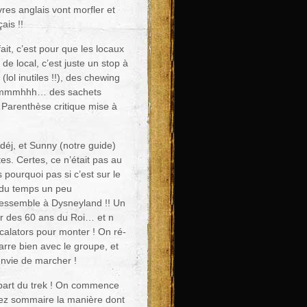
res anglais vont morfler et
ais !!
ait, c’est pour que les locaux
de local, c’est juste un stop à
ol inutiles !!), des chewing
i… mmmhhh… des sachets
 Parenthèse critique mise à
 déj, et Sunny (notre guide)
es. Certes, ce n’était pas au
pourquoi pas si c’est sur le
 du temps un peu
 ressemble à Dysneyland !! Un
ur des 60 ans du Roi… et n
calators pour monter ! On ré-
rre bien avec le groupe, et
envie de marcher !
départ du trek ! On commence
sez sommaire la manière dont