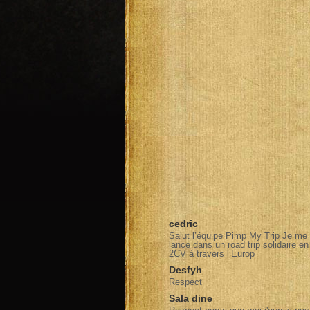
cedric
Salut l’équipe Pimp My Trip Je me
lance dans un road trip solidaire en
2CV à travers l’Europ
Desfyh
Respect
Sala dine