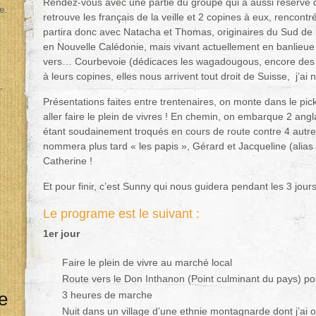
Rendez-vous avec une partie du groupe qui a aussi réservé 
e.
retrouve les français de la veille et 2 copines à eux, rencont
partira donc avec Natacha et Thomas, originaires du Sud de 
en Nouvelle Calédonie, mais vivant actuellement en banlie
vers… Courbevoie (dédicaces les wagadougous, encore des 
à leurs copines, elles nous arrivent tout droit de Suisse, j’a
,
Présentations faites entre trentenaires, on monte dans le pic
aller faire le plein de vivres ! En chemin, on embarque 2 angla
étant soudainement troqués en cours de route contre 4 autres
nommera plus tard « les papis », Gérard et Jacqueline (alias V
Catherine !
Et pour finir, c’est Sunny qui nous guidera pendant les 3 jour
Le programe est le suivant :
1er jour
Faire le plein de vivre au marché local
Route vers le Don Inthanon (Point culminant du pays) pou
e
3 heures de marche
Nuit dans un village d’une ethnie montagnarde dont j’ai 