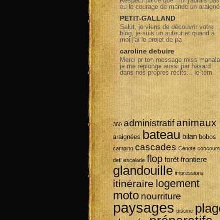
Respect parce que moi j'aurais pas
eu le courage de mande un araigné
PETIT-GALLAND
Salut, je viens de découvrir votre
blog, je suis un auteur et quand à
moi j'ai le projet de pa
caroline debuire
Merci pr ton message miss manala
je me replonge aussi par hasard
dans nos propres récits... le tem
animaux
administratif
360
bateau
bilan
araignées
bobos
cascades
camping
Cenote
concours
flop
forêt
frontiere
defi
escalade
glandouille
impressions
logement
itinéraire
moto
nourriture
paysages
plag
piscine