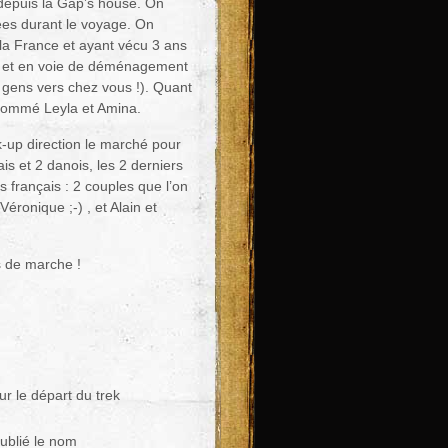
depuis la Gap’s house. On
rées durant le voyage. On
la France et ayant vécu 3 ans
ue et en voie de déménagement
gens vers chez vous !). Quant
i nommé Leyla et Amina.
k-up direction le marché pour
is et 2 danois, les 2 derniers
 français : 2 couples que l’on
éronique ;-) , et Alain et
s de marche !
r le départ du trek
oublié le nom