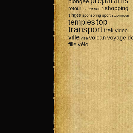
préparatifs
plongée
shopping
retour
riziere
santé
singes
sponsoring
sport
stop-motion
top
temples
transport
trek
video
ville
volcan
voyage d
visa
vélo
fille