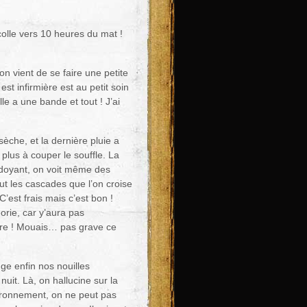
olle vers 10 heures du mat !
 vient de se faire une petite
 est infirmière est au petit soin
e a une bande et tout ! J’ai
sèche, et la dernière pluie a
lus à couper le souffle. La
erdoyant, on voit même des
out les cascades que l’on croise
’est frais mais c’est bon !
éorie, car y’aura pas
ire ! Mouais… pas grave ce
e enfin nos nouilles
nuit. Là, on hallucine sur la
vironnement, on ne peut pas