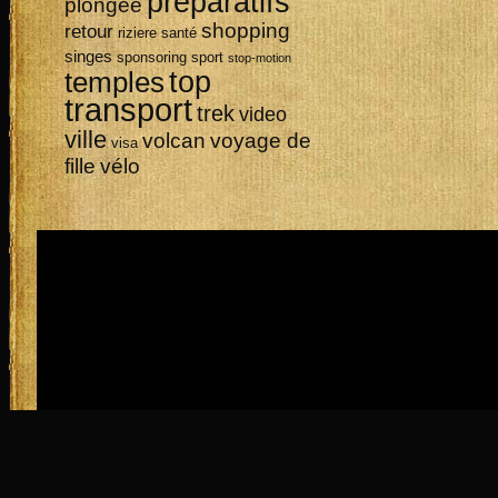
préparatifs
plongée
shopping
retour
riziere
santé
singes
sponsoring
sport
stop-motion
top
temples
transport
trek
video
ville
volcan
voyage de
visa
vélo
fille