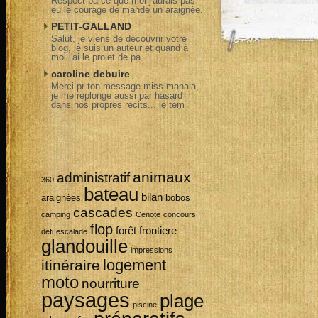
Respect parce que moi j'aurais pas
eu le courage de mande un araignée.
PETIT-GALLAND
Salut, je viens de découvrir votre
blog, je suis un auteur et quand à
moi j'ai le projet de pa
caroline debuire
Merci pr ton message miss manala,
je me replonge aussi par hasard
dans nos propres récits... le tem
animaux
administratif
360
bateau
bilan
araignées
bobos
cascades
camping
Cenote
concours
flop
forêt
frontiere
defi
escalade
glandouille
impressions
logement
itinéraire
moto
nourriture
paysages
plage
piscine