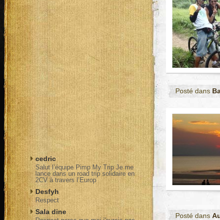
Posté dans
Ba
cedric
Salut l’équipe Pimp My Trip Je me
lance dans un road trip solidaire en
2CV à travers l’Europ
Desfyh
Respect
Sala dine
Posté dans
Au