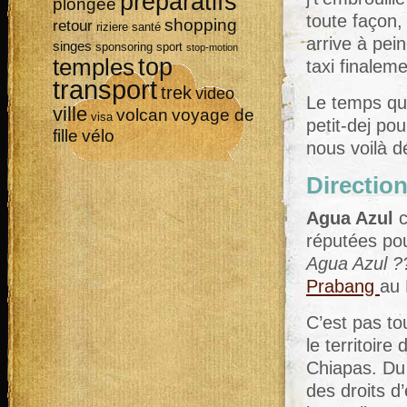
préparatifs
plongée
toute façon,
shopping
retour
riziere
santé
arrive à pein
singes
sponsoring
sport
stop-motion
top
temples
taxi finale
transport
trek
video
Le temps qu
ville
volcan
voyage de
visa
petit-dej po
vélo
fille
nous voilà d
Directio
Agua Azul
c
réputées pou
Agua Azul ?
Prabang
au 
C’est pas to
le territoire
Chiapas. Du 
des droits d