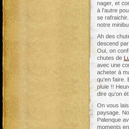
nager, et co
à l’autre po
se rafraichi
notre minib
Ah des chute
descend par 
Oui, on conf
chutes de
L
avec une cor
acheter à ma
qu’en faire. 
pluie !! Heu
dire qu’on ét
On vous lais
paysage. Nou
Palenque av
moments en 