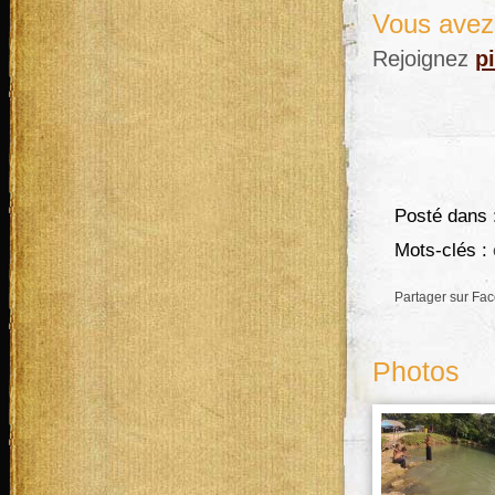
Vous avez 
Rejoignez
p
Posté dans 
Mots-clés :
Partager sur Fa
Photos