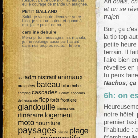
Respect parce que moi j'aurais pas
Ah ouais, ch
eu le courage de mande un araignée.
et on se rév
PETIT-GALLAND
trajet!
Salut, je viens de découvrir votre
blog, je suis un auteur et quand à
moi j'ai le projet de pa
Bon, ça c’es
caroline debuire
la tip top au
Merci pr ton message miss manala,
je me replonge aussi par hasard
petite heure
dans nos propres récits... le tem
terrain. Il f
l’aire bien 
réveilles en 
tu peux fair
animaux
administratif
360
Nachos, ça 
bateau
bilan
araignées
bobos
cascades
camping
Cenote
concours
6h: on es
flop
forêt
frontiere
defi
escalade
glandouille
Heureusement
impressions
notre hôtel:
logement
itinéraire
moto
premier taxi
nourriture
paysages
plage
l’habitude : 
piscine
j’t’embrouil