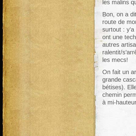
les malins qu
Bon, on a di
route de mo
surtout : y’
ont une tech
autres artis
ralentit/s’ar
les mecs!
On fait un a
grande casca
bétises). El
chemin perme
à mi-hauteur