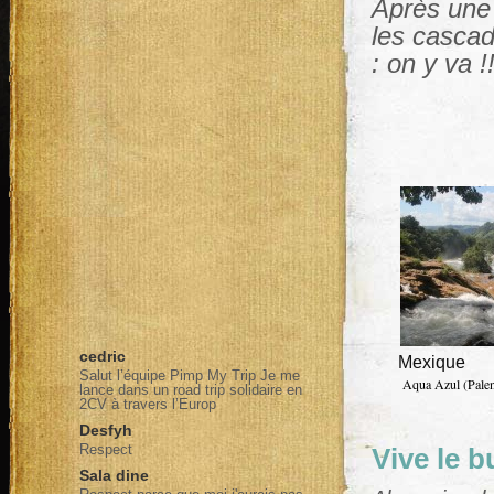
Après une 
les cascad
: on y va !!
cedric
Mexique
Salut l’équipe Pimp My Trip Je me
Aqua Azul (Pale
lance dans un road trip solidaire en
2CV à travers l’Europ
Desfyh
Respect
Vive le b
Sala dine