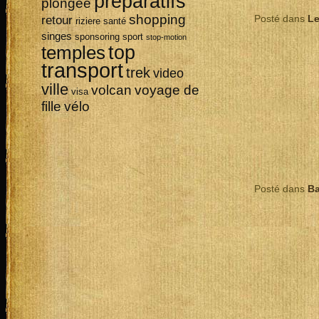
préparatifs
plongée
shopping
Posté dans
Le
retour
riziere
santé
singes
sponsoring
sport
stop-motion
top
temples
transport
trek
video
ville
volcan
voyage de
visa
vélo
fille
Posté dans
B