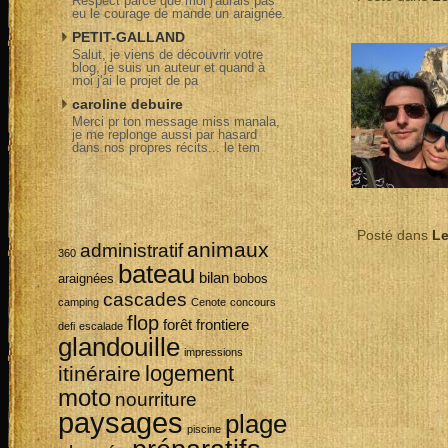
Respect parce que moi j'aurais pas
eu le courage de mande un araignée.
PETIT-GALLAND
Salut, je viens de découvrir votre
blog, je suis un auteur et quand à
moi j'ai le projet de pa
caroline debuire
Merci pr ton message miss manala,
je me replonge aussi par hasard
dans nos propres récits... le tem
Posté dans
Le
animaux
administratif
360
bateau
bilan
araignées
bobos
cascades
camping
Cenote
concours
flop
forêt
frontiere
defi
escalade
glandouille
impressions
logement
itinéraire
moto
nourriture
paysages
plage
piscine