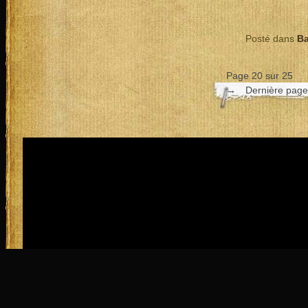
Posté dans
B
Page 20 sur 25
→
Dernière pag