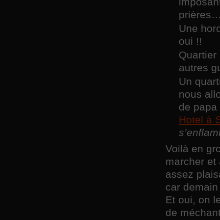
imposant
prières
Une hord
oui !!
Quartier
autres 
Un quart
nous allo
de papa
Hotel à 
s’enflam
Voilà en gr
marcher et 
assez plais
car demain 
Et oui, on l
de méchant