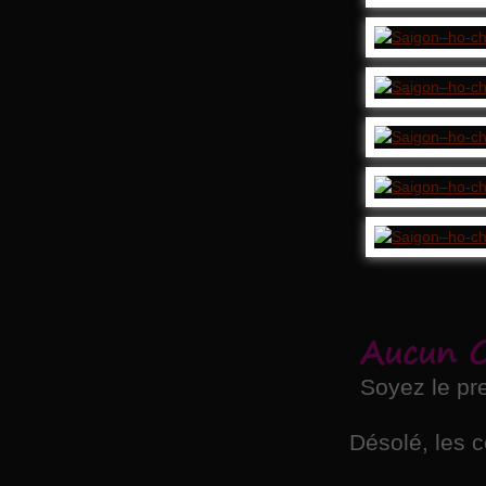
Aucun 
Soyez le pr
Désolé, les 