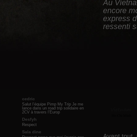
Au Vietna
encore mo
express d
ressenti su
cedric
Salut l’équipe Pimp My Trip Je me
Vietnam
lance dans un road trip solidaire en
2CV à travers l’Europ
Ho Chi Minh
Desfyh
Respect
Sala dine
Avant tout,