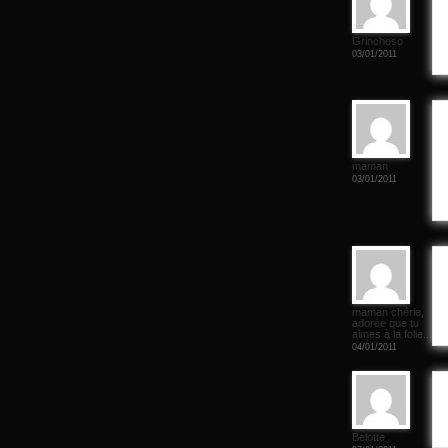
Grinchoso
03/01/2011
maman
03/01/2011
maman chérie,
adorée que tu
aimes à la folie...
04/01/2011
Belotte