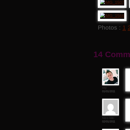
Photos :
1
14 Comme
rey
01/01/2011
Nico kiki
02/01/2011