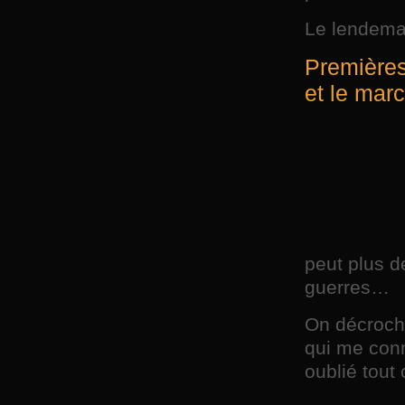
Le lendemai
Premières
et le mar
peut plus d
guerres…
On décroche
qui me conn
oublié tout 