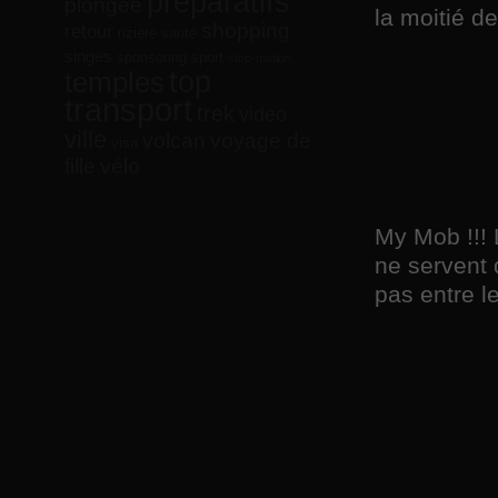
préparatifs
plongée
la moitié d
shopping
retour
riziere
santé
singes
sponsoring
sport
stop-motion
top
temples
transport
trek
video
ville
volcan
voyage de
visa
vélo
fille
My Mob !!! 
ne servent q
pas entre le