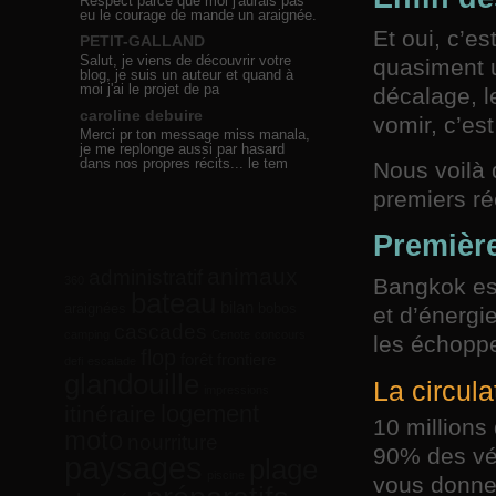
Respect parce que moi j'aurais pas
eu le courage de mande un araignée.
Et oui, c’e
PETIT-GALLAND
Salut, je viens de découvrir votre
quasiment u
blog, je suis un auteur et quand à
moi j'ai le projet de pa
décalage, l
caroline debuire
vomir, c’es
Merci pr ton message miss manala,
je me replonge aussi par hasard
dans nos propres récits... le tem
Nous voilà 
premiers réc
Premièr
animaux
administratif
360
Bangkok est
bateau
bilan
araignées
bobos
et d’énergie
cascades
camping
Cenote
concours
les échoppe
flop
forêt
frontiere
defi
escalade
glandouille
La circula
impressions
logement
itinéraire
10 millions
moto
nourriture
90% des vé
paysages
plage
piscine
vous donner