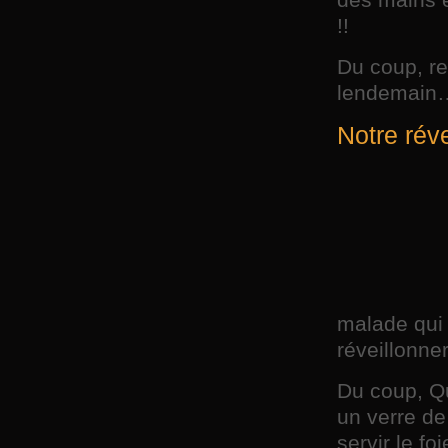
des mains 
!!
Du coup, re
lendemain… 
Notre réve
malade qui 
réveillonne
Du coup, Q
un verre de
servir le fo