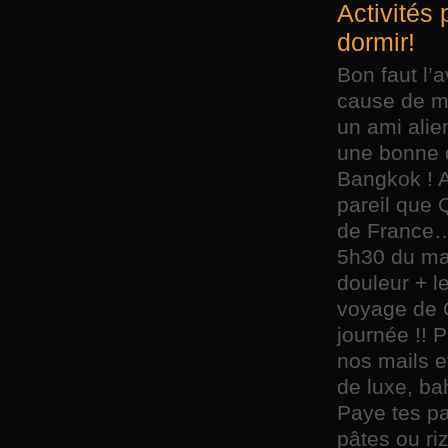
Activités 
dormir!
Bon faut l’a
cause de mo
un ami alien
une bonne d
Bangkok ! A
pareil que 
de France…
5h30 du mat
douleur + l
voyage de Q
journée !!
nos mails e
de luxe, ba
Paye tes pa
pâtes ou riz