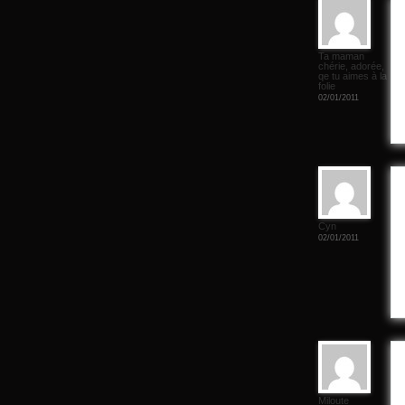
Ta maman
chérie, adorée,
qe tu aimes à la
folie
02/01/2011
Cyn
02/01/2011
Miloute