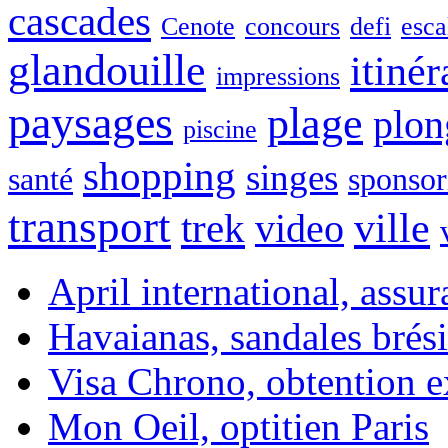
cascades
Cenote
concours
defi
esca
glandouille
itinér
impressions
paysages
plage
plon
piscine
shopping
singes
santé
sponsor
transport
ville
trek
video
April international, assu
Havaianas, sandales brési
Visa Chrono, obtention e
Mon Oeil, optitien Paris