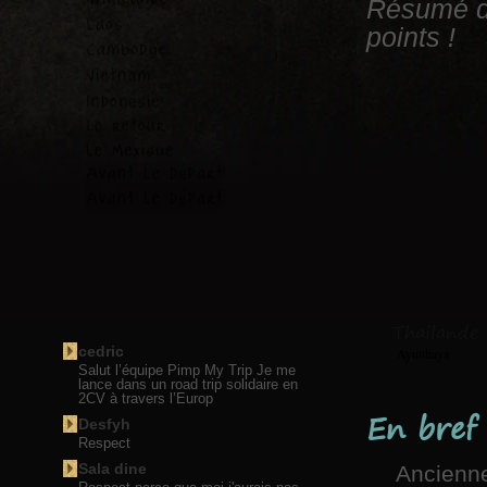
Résumé de
points !
Thailande
cedric
Ayutthaya
Salut l’équipe Pimp My Trip Je me
lance dans un road trip solidaire en
2CV à travers l’Europ
En bref
Desfyh
Respect
Sala dine
Ancienne