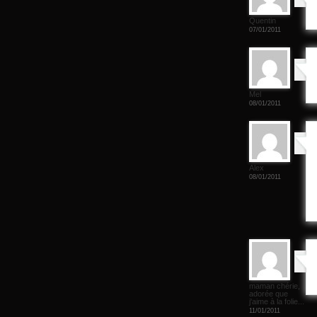
Quentin
07/01/2011
Mel
08/01/2011
Alex
08/01/2011
maman chérie,
adorée que
j'aime à la folie...
11/01/2011