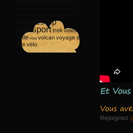
préparatifs
plongée
shopping
retour
riziere
santé
singes
sponsoring
sport
stop-motion
top
temples
transport
trek
video
ville
volcan
voyage de
visa
vélo
fille
Et Vous
Vous ave
Rejoignez