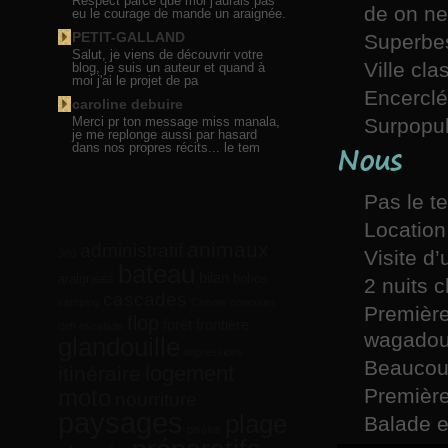
Respect parce que moi j'aurais pas
de on ne 
eu le courage de mande un araignée.
PETIT-GALLAND
Superbes
Salut, je viens de découvrir votre
Ville cl
blog, je suis un auteur et quand à
moi j'ai le projet de pa
Encerclé
caroline debuire
Merci pr ton message miss manala,
Surpopul
je me replonge aussi par hasard
Nous
dans nos propres récits... le tem
Pas le t
Location
animaux
administratif
Visite d
360
bateau
bilan
araignées
bobos
2 nuits 
cascades
camping
Cenote
concours
Première
flop
forêt
frontiere
defi
escalade
wagadou
glandouille
impressions
Beaucou
logement
itinéraire
moto
Première
nourriture
paysages
plage
Balade e
piscine