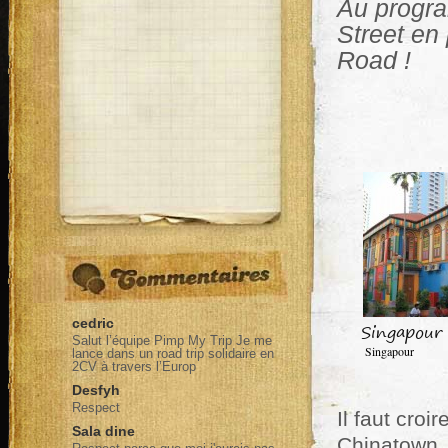
Au program
Street en
Road !
cedric
Singapour
Salut l’équipe Pimp My Trip Je me
Singapour
lance dans un road trip solidaire en
2CV à travers l’Europ
Desfyh
Respect
Il faut croi
Sala dine
Chinatown.