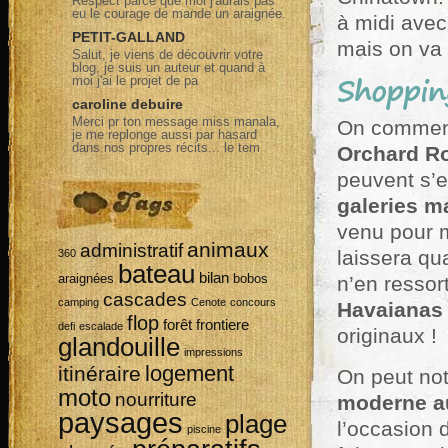
Respect parce que moi j'aurais pas
eu le courage de mande un araignée.
à midi avec
PETIT-GALLAND
mais on va 
Salut, je viens de découvrir votre
blog, je suis un auteur et quand à
Shoppin
moi j'ai le projet de pa
caroline debuire
Merci pr ton message miss manala,
On commenc
je me replonge aussi par hasard
dans nos propres récits... le tem
Orchard R
peuvent s’e
galeries 
venu pour m
animaux
administratif
laissera q
360
bateau
bilan
araignées
bobos
n’en ressort
cascades
camping
Cenote
concours
Havaiana
flop
forêt
frontiere
defi
escalade
originaux !
glandouille
impressions
logement
itinéraire
On peut no
moto
nourriture
moderne au
paysages
plage
l’occasion 
piscine