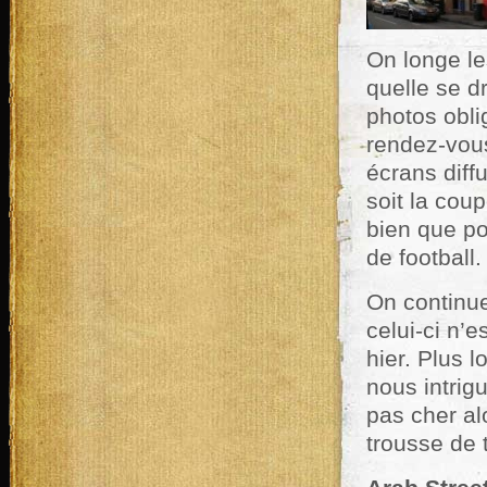
On longe le
quelle se d
photos obli
rendez-vou
écrans diff
soit la cou
bien que po
de football.
On continu
celui-ci n’e
hier. Plus 
nous intrigu
pas cher alo
trousse de 