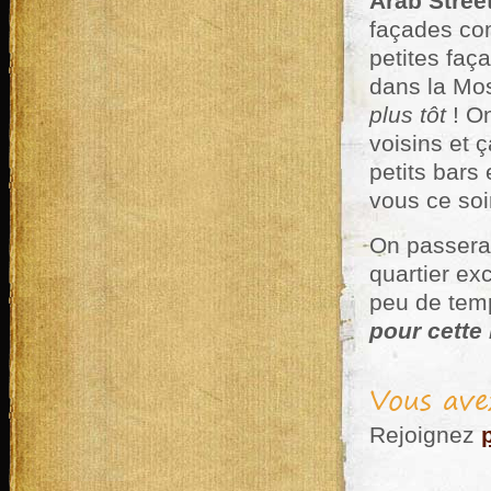
Arab Stree
façades com
petites faç
dans la Mos
plus tôt
! O
voisins et 
petits bars
vous ce soir
On passera
quartier ex
peu de tem
pour cette
Vous ave
Rejoignez