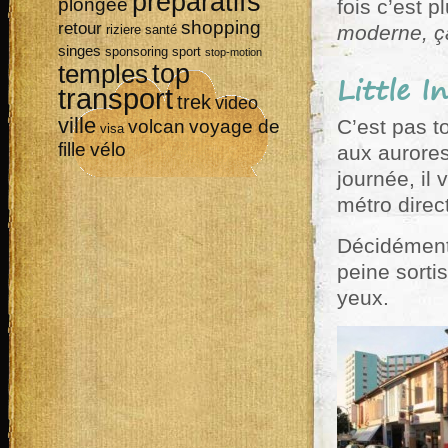
préparatifs
plongée
fois c’est p
shopping
retour
moderne, ça
riziere
santé
singes
sponsoring
sport
stop-motion
top
temples
Little I
transport
trek
video
ville
C’est pas t
volcan
voyage de
visa
vélo
fille
aux aurores
journée, il
métro direc
Décidément
peine sorti
yeux.