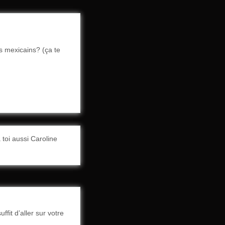
s mexicains? (ça te
 toi aussi Caroline
fit d’aller sur votre