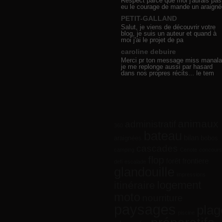
Respect parce que moi j'aurais pas
eu le courage de mande un araigné
PETIT-GALLAND
Salut, je viens de découvrir votre
blog, je suis un auteur et quand à
moi j'ai le projet de pa
caroline debuire
Merci pr ton message miss manala
je me replonge aussi par hasard
dans nos propres récits... le tem
animaux
administratif
360
bateau
bilan
araignées
bobos
cascades
camping
Cenote
concours
flop
forêt
frontiere
defi
escalade
glandouille
impressions
logement
itinéraire
moto
nourriture
paysages
plag
piscine