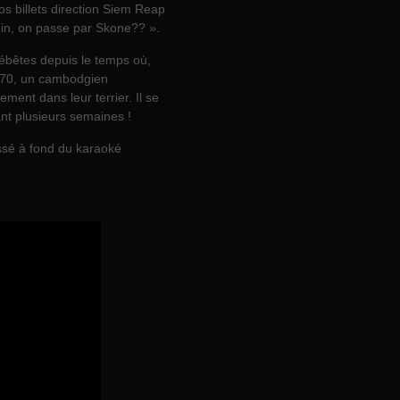
os billets direction Siem Reap
hein, on passe par Skone?? ».
bébêtes depuis le temps où,
s 70, un cambodgien
ment dans leur terrier. Il se
ant plusieurs semaines !
assé à fond du karaoké