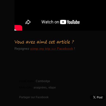
Vous avez aimé cet article ?
Rejoignez
pimp my trip
sur
Facebook
!
Posté dans :
Cambodge
,
Mots-clés :
araignées
etape
Partager sur Facebook