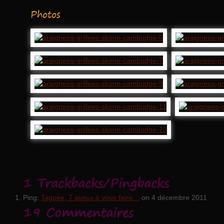
Photos
1 Trackbacks/Pingbacks
Ping:
Taguée, 7 aveux à vous faire…
on 4 décembre 2011
19 Commentaires