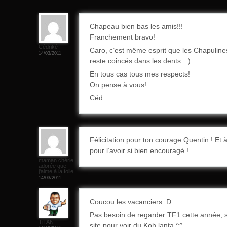
Chapeau bien bas les amis!!!
Franchement bravo!
Cédriké
Caro, c’est même esprit que les Chapuline
14/03/2011
reste coincés dans les dents…)
En tous cas tous mes respects!
On pense à vous!
Céd
Félicitation pour ton courage Quentin ! Et à
pour l’avoir si bien encouragé !
maman chérie,
adorée que
j'aime à la folie...
14/03/2011
Coucou les vacanciers :D
Pas besoin de regarder TF1 cette année, suf
TiTAN
site pour voir du Koh lanta ^^