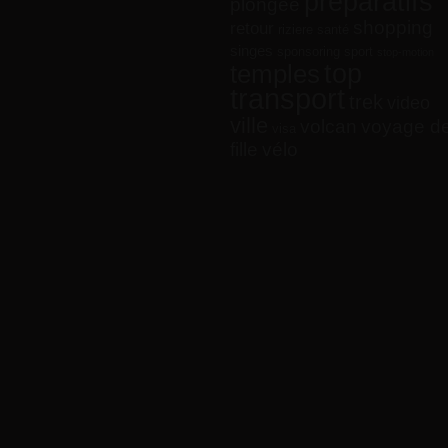
préparatifs
plongée
shopping
retour
riziere
santé
singes
sponsoring
sport
stop-motion
top
temples
transport
trek
video
ville
volcan
voyage d
visa
vélo
fille