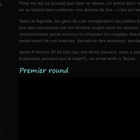
Pimp my trip ne pouvait pas rater ce détour, on prend donc n
e.
en se faisant bien confirmer une dizaine de fois « c’est sur 
Selon la légende, les gens du coin mangeraient ces petites 
lors des repressions par les khmers rouges dans les année
révolutionnaire aurait survécu en chassant les mygales directe
,
serait nourri de ces insectes, devrait-on dire animaux!, pend
Après 4 heures 30 de bus (qui soit dit en passant, nous a p
thailandais pendant tout le trajet!!), on arrive enfin à Skone…
Premier round
e