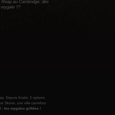
iem Reap au Cambodge: des
e mygale ??
eap. Depuis Kratie, 2 options
par Skone, une ville carrefour
 : les mygales grillées !