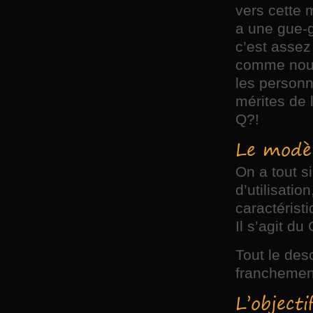
vers cette 
a une gue-g
c’est assez 
comme nous 
les personn
mérites de 
Q?!
Le modèl
On a tout s
d’utilisatio
caractérist
Il s’agit d
Tout le des
franchemen
L’objec