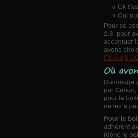
« Ok t’es
« Oui oui
Pour se cons
2.8, pour av
accentuer 
avons chois
F2,8-4,5 
Où avon
Dommage par
par Canon, 
pour le boi
ne les a pa
Pour le boi
adhérent av
(donc le bo