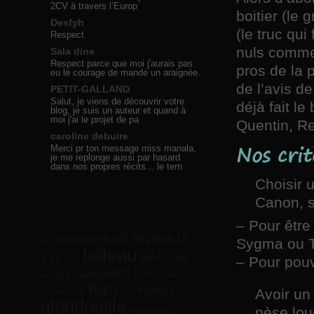
2CV à travers l’Europ
boitier (le 
Desfyh
(le truc qu
Respect
nuls comme 
Sala dine
Respect parce que moi j'aurais pas
pros de la 
eu le courage de mande un araignée.
de l’avis d
PETIT-GALLAND
Salut, je viens de découvrir votre
déjà fait l
blog, je suis un auteur et quand à
moi j'ai le projet de pa
Quentin, Re
caroline debuire
Nos crit
Merci pr ton message miss manala,
je me replonge aussi par hasard
dans nos propres récits... le tem
Choisir u
Canon, s
– Pour être
animaux
administratif
Sygma ou Ta
360
bateau
bilan
araignées
bobos
– Pour pouv
cascades
camping
Cenote
concours
flop
forêt
frontiere
Avoir un
defi
escalade
glandouille
pèse lou
impressions