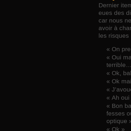
Dernier ite
eues des di
car nous ne
avoir à cha
les risques
« On pre
« Oui ma
terrible
« Ok, ba
« Ok mai
« J’avou
« Ah oui
« Bon ba
fesses o
optique 
« Ok »