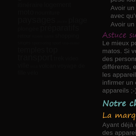
logement
itinéraire
Avoir un 
moto
nourriture
avec qu’
paysages
plage
piscine
Avoir un
préparatifs
plongée
Astuce s
shopping
retour
riziere
santé
Le mieux po
singes
sponsoring
sport
stop-motion
top
temples
matos. Si v
transport
trek
des personn
video
ville
volcan
voyage de
différents,
visa
vélo
fille
les apparei
infirmer un 
appareils ;-
Notre c
La marq
Ayant déjà 
des apparei