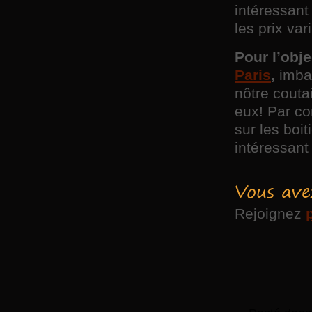
intéressant
les prix va
Pour l’obj
Paris
,
imbat
nôtre couta
eux! Par co
sur les boit
intéressan
Vous ave
Rejoignez