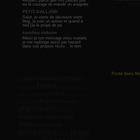
Respect parce que moi j'aurais pas
eu le courage de mande un araignée.
PETIT-GALLAND
Salut, je viens de découvrir votre
blog, je suis un auteur et quand à
moi j'ai le projet de pa
caroline debuire
Merci pr ton message miss manala,
je me replonge aussi par hasard
dans nos propres récits... le tem
Posté dans
M
animaux
administratif
360
bateau
bilan
araignées
bobos
cascades
camping
Cenote
concours
flop
forêt
frontiere
defi
escalade
glandouille
impressions
logement
itinéraire
moto
nourriture
paysages
plage
piscine