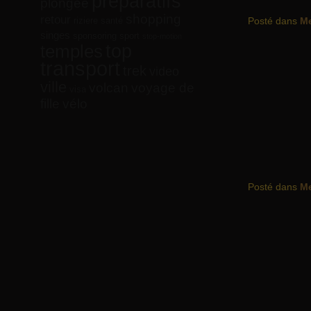
préparatifs
plongée
shopping
retour
riziere
santé
Posté dans
M
singes
sponsoring
sport
stop-motion
top
temples
transport
trek
video
ville
volcan
voyage de
visa
vélo
fille
Posté dans
M