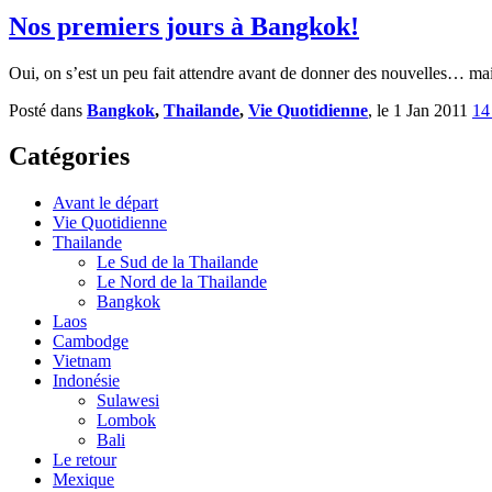
Nos premiers jours à Bangkok!
Oui, on s’est un peu fait attendre avant de donner des nouvelles… 
Posté dans
Bangkok
,
Thailande
,
Vie Quotidienne
, le 1 Jan 2011
14
Catégories
Avant le départ
Vie Quotidienne
Thailande
Le Sud de la Thailande
Le Nord de la Thailande
Bangkok
Laos
Cambodge
Vietnam
Indonésie
Sulawesi
Lombok
Bali
Le retour
Mexique