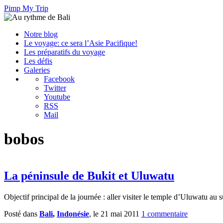
Pimp My Trip
Notre blog
Le voyage: ce sera l’Asie Pacifique!
Les préparatifs du voyage
Les défis
Galeries
Facebook
Twitter
Youtube
RSS
Mail
bobos
La péninsule de Bukit et Uluwatu
Objectif principal de la journée : aller visiter le temple d’Uluwatu au
Posté dans
Bali
,
Indonésie
, le 21 mai 2011
1 commentaire