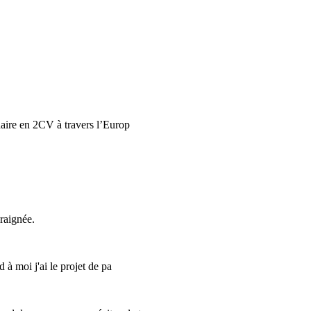
daire en 2CV à travers l’Europ
raignée.
 à moi j'ai le projet de pa