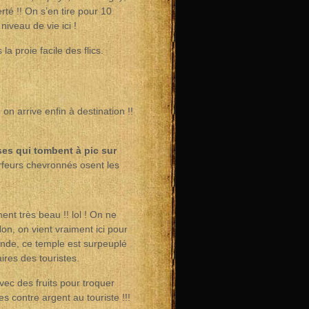
rté !! On s’en tire pour 10
iveau de vie ici !
a proie facile des flics.
, on arrive enfin à destination !!
ses qui tombent à pic sur
rfeurs chevronnés osent les
ent très beau !! lol ! On ne
Non, on vient vraiment ici pour
nde, ce temple est surpeuplé
ires des touristes.
ec des fruits pour troquer
s contre argent au touriste !!!