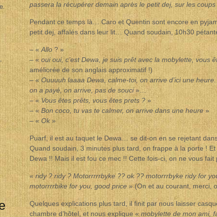
passera la récupérer demain après le petit dej, sur les coup
e.
Pendant ce temps là… Caro et Quentin sont encore en pyjama
petit dej, affalés dans leur lit… Quand soudain, 10h30 pétant
– «
Allo
? »
,
– «
oui oui, c’est Dewa, je suis prêt avec la mobylette, vous 
améliorée de son anglais approximatif !)
– «
Ouuuuh laaaa Dewa, calme-toi, on arrive d’ici une heure. 
on a payé, on arrive, pas de souci
»…
– «
Vous êtes prêts, vous êtes prets ?
»
– «
Bon coco, tu vas te calmer, on arrive dans une heure
»
– «
Ok
»
Puarf, il est au taquet le Dewa… se dit-on en se rejetant da
Quand soudain, 3 minutes plus tard, on frappe à la porte ! Et
Dewa !! Mais il est fou ce mec !! Cette fois-ci, on ne vous fait
«
ridy ? ridy ? Motorrrrrbyke ?? ok ?? motorrrbyke ridy for y
motorrrrbike for you, good price
» (On et au courant, merci, o
e
Quelques explications plus tard, il finit par nous laisser casqu
chambre d’hôtel, et nous explique «
mobylette de mon ami, fai