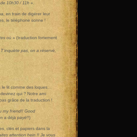
s de 10h30 / 11h
».
, en train de digérer leur
es, le téléphone sonne !
êtes où
» (traduction fortement
T’inquiète pas, on a réservé,
ns le lit comme des loques…
 devinez qui ? Notre ami
 pas grâce de la traduction !
ou my friend!! Good
n a déjà payé!!)
es, clés et papiers dans la
tes attention hein !! Je vous