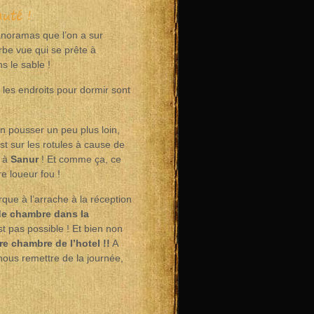
auté !
anoramas que l’on a sur
rbe vue qui se prête à
s le sable !
 les endroits pour dormir sont
 pousser un peu plus loin,
st sur les rotules à cause de
t à
Sanur
! Et comme ça, ce
e loueur fou !
que à l’arrache à la réception
e chambre dans la
t pas possible ! Et bien non
e chambre de l’hotel !!
A
 nous remettre de la journée,