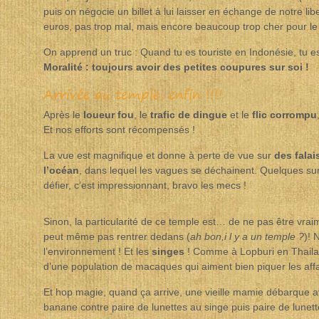
puis on négocie un billet à lui laisser en échange de notre libe
euros, pas trop mal, mais encore beaucoup trop cher pour le n
On apprend un truc : Quand tu es touriste en Indonésie, tu es l
Moralité : toujours avoir des petites coupures sur soi !
Arrivée au temple, enfin !!!!
Après le
loueur fou
, le
trafic de dingue
et le
flic corrompu
Et nos efforts sont récompensés !
La vue est magnifique et donne à perte de vue sur
des falai
l’océan
, dans lequel les vagues se déchainent. Quelques su
défier, c’est impressionnant, bravo les mecs !
Sinon, la particularité de ce temple est… de ne pas être vraim
peut même pas rentrer dedans (
ah bon,i l y a un temple ?
)! 
l’environnement ! Et les
singes
! Comme à Lopburi en Thaila
d’une population de macaques qui aiment bien piquer les affa
Et hop magie, quand ça arrive, une vieille mamie débarque av
banane contre paire de lunettes au singe puis paire de lunette