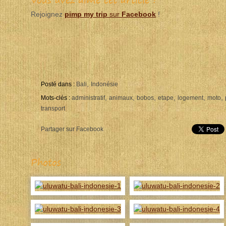
Rejoignez
pimp my trip
sur
Facebook
!
,
Posté dans :
Bali
Indonésie
,
,
,
,
,
,
Mots-clés :
administratif
animaux
bobos
etape
logement
moto
transport
Partager sur Facebook
Photos