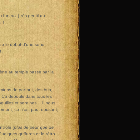
 furieux (très gentil au
 !
ue le début d’une série
e.
 mène au temple passe par la
amions de partout, des bus,
. Ca déboule dans tous les
nquilles et sereines… Il nous
hement, ce n’est pas reposant,
trôlé (
plus de peur que de
uelques griffures et le rétro