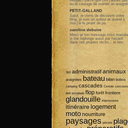
Respect parce que moi j'aurais pas
eu le courage de mande un araigné
PETIT-GALLAND
Salut, je viens de découvrir votre
blog, je suis un auteur et quand à
moi j'ai le projet de pa
caroline debuire
Merci pr ton message miss manala
je me replonge aussi par hasard
dans nos propres récits... le tem
animaux
administratif
360
bateau
bilan
araignées
bobos
cascades
camping
Cenote
concours
flop
forêt
frontiere
defi
escalade
glandouille
impressions
logement
itinéraire
moto
nourriture
paysages
plag
piscine