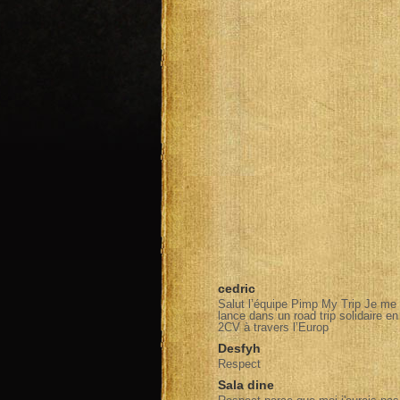
cedric
Salut l’équipe Pimp My Trip Je me
lance dans un road trip solidaire en
2CV à travers l’Europ
Desfyh
Respect
Sala dine