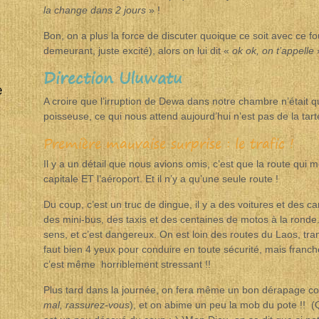
la change dans 2 jours
» !
Bon, on a plus la force de discuter quoique ce soit avec ce fou
demeurant, juste excité), alors on lui dit «
ok ok, on t’appelle
»
Direction Uluwatu
e
A croire que l’irruption de Dewa dans notre chambre n’était q
poisseuse, ce qui nous attend aujourd’hui n’est pas de la tart
Première mauvaise surprise : le trafic !
Il y a un détail que nous avions omis, c’est que la route qui
capitale ET l’aéroport. Et il n’y a qu’une seule route !
Du coup, c’est un truc de dingue, il y a des voitures et des c
des mini-bus, des taxis et des centaines de motos à la ronde
sens, et c’est dangereux. On est loin des routes du Laos, tra
faut bien 4 yeux pour conduire en toute sécurité, mais franc
c’est même horriblement stressant !!
Plus tard dans la journée, on fera même un bon dérapage con
mal, rassurez-vous
), et on abime un peu la mob du pote !! (Q