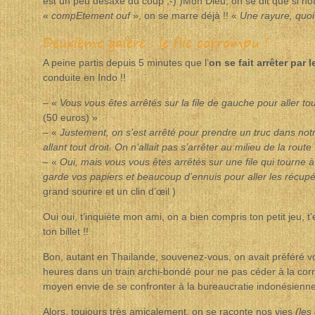
est un peu désaxé du coup ;-) )Mon Dieu, on se dit que si not
«
compEtement ouf
», on se marre déjà !! «
Une rayure, quoi
Deuxième galère : le flic corrompu !
A peine partis depuis 5 minutes que l’
on se fait arrêter par le
conduite en Indo !!
– «
Vous vous êtes arrêtés sur la file de gauche pour aller tou
(50 euros) »
– «
Justement, on s’est arrêté pour prendre un truc dans not
allant tout droit. On n’allait pas s’arrêter au milieu de la route 
– «
Oui, mais vous vous êtes arrêtés sur une file qui tourne à
garde vos papiers et beaucoup d’ennuis pour aller les récupér
grand sourire et un clin d’œil )
Oui oui, t’inquiète mon ami, on a bien compris ton petit jeu, t
ton billet !!
Bon, autant en Thailande, souvenez-vous, on avait préféré 
heures dans un train archi-bondé pour ne pas céder à la corr
moyen envie de se confronter à la bureaucratie indonésienne
Alors, toujours très amicalement, on se raconte nos vies
(les