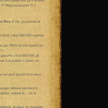
re ami Dewa voit ça il va être
 ?? Mais noooonnn !!!
»
s flics !!
Ok, ça promet la
t droit, c’est 550 000 ruphias
re sac PUIS on est reparti en
!
»
 gauche, c’est 550 000, je
er à la justice
» (avec un
’es un gros pourri et tu veux
voyager debout pendant 4
uption, autant là… on a
 !
 enfants, le pays, le mariage)
,