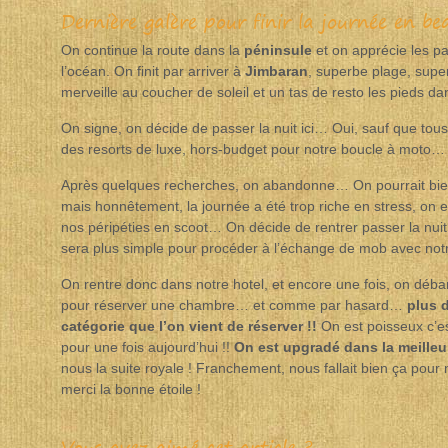
Dernière galère pour finir la journée en be
On continue la route dans la
péninsule
et on apprécie les p
l’océan. On finit par arriver à
Jimbaran
, superbe plage, supe
merveille au coucher de soleil et un tas de resto les pieds dan
On signe, on décide de passer la nuit ici… Oui, sauf que tous
des resorts de luxe, hors-budget pour notre boucle à moto…
Après quelques recherches, on abandonne… On pourrait bien
mais honnêtement, la journée a été trop riche en stress, on e
nos péripéties en scoot… On décide de rentrer passer la nui
sera plus simple pour procéder à l’échange de mob avec notr
On rentre donc dans notre hotel, et encore une fois, on débar
pour réserver une chambre… et comme par hasard…
plus d
catégorie que l’on vient de réserver !!
On est poisseux c’es
pour une fois aujourd’hui !!
On est upgradé dans la meilleur
nous la suite royale ! Franchement, nous fallait bien ça pour
merci la bonne étoile !
Vous avez aimé cet article ?