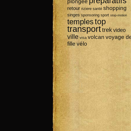
préparatifs
plongée
shopping
retour
riziere
santé
singes
sponsoring
sport
stop-motion
top
temples
transport
trek
video
ville
volcan
voyage d
visa
vélo
fille