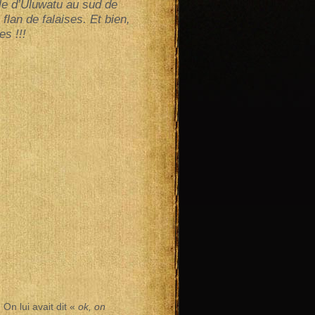
mple d’Uluwatu au sud de
lan de falaises. Et bien,
es !!!
On lui avait dit «
ok, on