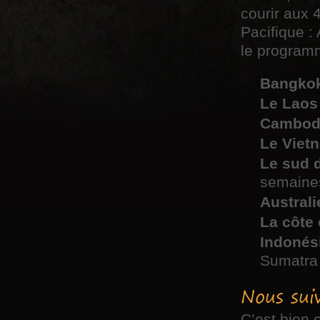
courir aux 
Pacifique : 
le programm
Bangkok 
Le Laos
Cambodg
Le Viet
Le sud d
semaine
Australi
La côte
Indonési
Sumatra
Nous suiv
C’est bien c