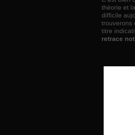
théorie et l
difficile a
trouverons
titre indica
retrace not