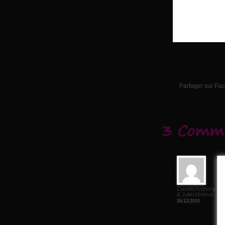
Partager sur Fa
3 Comme
Camille/Anthony
& Julie/Jérôme
26/12/2010