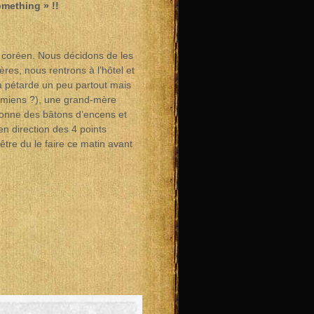
omething » !!
n coréen. Nous décidons de les
res, nous rentrons à l’hôtel et
a pétarde un peu partout mais
namiens ?), une grand-mère
 donne des bâtons d’encens et
n direction des 4 points
tre du le faire ce matin avant