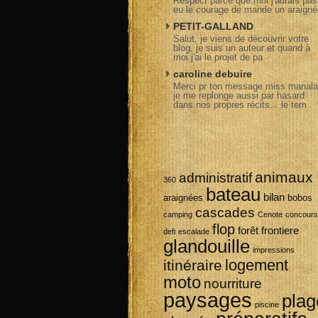
Respect parce que moi j'aurais pas
eu le courage de mande un araigné
PETIT-GALLAND
Salut, je viens de découvrir votre
blog, je suis un auteur et quand à
moi j'ai le projet de pa
caroline debuire
Merci pr ton message miss manala
je me replonge aussi par hasard
dans nos propres récits... le tem
animaux
administratif
360
bateau
bilan
araignées
bobos
cascades
camping
Cenote
concours
flop
forêt
frontiere
defi
escalade
glandouille
impressions
logement
itinéraire
moto
nourriture
paysages
plag
piscine