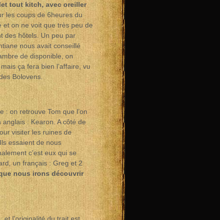
et tout kitch, avec oreiller
ur les coups de 6heures du
é et on ne voit que très peu de
t des hôtels. Un peu par
tiane nous avait conseillé
hambre de disponible, on
mais ça fera bien l’affaire, vu
 des Bolovens.
pe : on retrouve Tom que l’on
 anglais : Kearon. A côté de
ur visiter les ruines de
 Ils essaient de nous
nalement c’est eux qui se
rd, un français : Greg et 2
 que nous irons découvrir
 l’originalité du trajt est