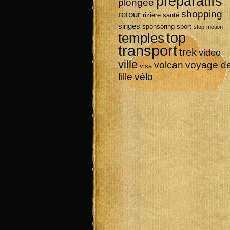
préparatifs
plongée
shopping
retour
riziere
santé
singes
sponsoring
sport
stop-motion
top
temples
transport
trek
video
ville
volcan
voyage d
visa
vélo
fille