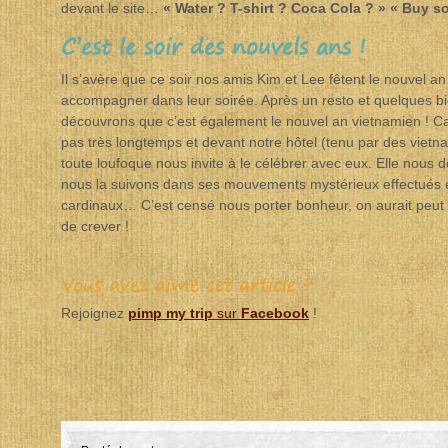
devant le site…
« Water ? T-shirt ? Coca Cola ? » « Buy s
C’est le soir des nouvels ans !
Il s’avère que ce soir nos amis Kim et Lee fêtent le nouvel a
accompagner dans leur soirée. Après un resto et quelques biè
découvrons que c’est également le nouvel an vietnamien ! C
pas très longtemps et devant notre hôtel (tenu par des viet
toute loufoque nous invite à le célébrer avec eux. Elle nous
nous la suivons dans ses mouvements mystérieux effectués e
cardinaux… C’est censé nous porter bonheur, on aurait peut ê
de crever !
Vous avez aimé cet article ?
Rejoignez
pimp my trip
sur
Facebook
!