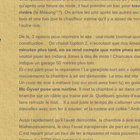
qu’après une heure de route, il faut prendre un bac pour
tra
rivière
(le Mékong??). On arrive les uns après les autres su
bois et une fois que le chauffeur estime qu’il y a assez de m
l’autre rive.
De là, 2 options pour rejoindre le site : une route (normal qu
e
construction… On choisit l’option 2, n’écoutant que nos âmes 
minutes plus tard, on se rend compte que notre pneu ar
vouloir jouer les Indiana Jones à dos de moto ! Chanceux da
indique un garage 50 mètres plus loin.
Et c’est parti pour la réparation ! Le garagiste sort ses « outi
mouvements la chambre à air est démontée. Le trou est vite r
Un coup de scie à métaux (oui oui vous avez bien lu) en guis
Mc Gyver pose une rustine
. Il met la chambre à air dans un
branche sur un câble qui traine par là. Quelques goutes d’eau
faire refroidir le tout… Il a tout juste le temps de s’allumer u
étincelles avec son fer à souder, et la rustine est collée ! Am
Aussi rapidement qu’il l’avait démontée, la chambre à aire es
Malheureusement, le clou l’avait transpercée de part en part, 
C’est reparti pour un tour de fer à repasser et nous pouvons r
trous = 2 x 5000 Kips (en tout 1 euro).