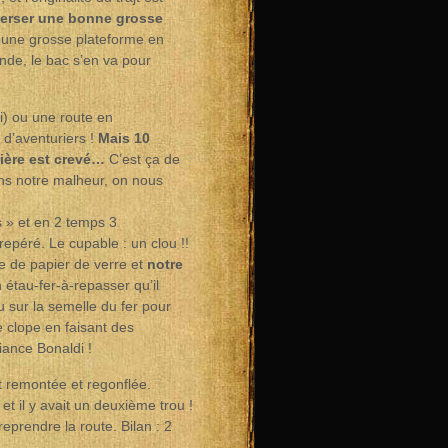
verser une bonne grosse
r une grosse plateforme en
onde, le bac s’en va pour
oi) ou une route en
d’aventuriers !
Mais 10
rière est crevé…
C’est ça de
ns notre malheur, on nous
ls » et en 2 temps 3
epéré. Le cupable : un clou !!
e de papier de verre et
notre
 étau-fer-à-repasser qu’il
 sur la semelle du fer pour
ne clope en faisant des
biance Bonaldi !
t remontée et regonflée.
et il y avait un deuxième trou !
eprendre la route. Bilan : 2