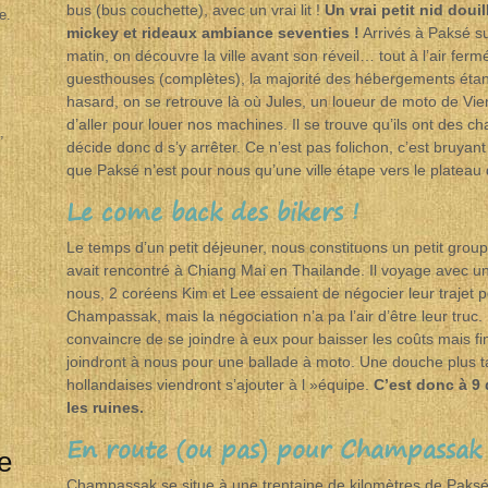
bus (bus couchette), avec un vrai lit !
Un vrai petit nid douill
e.
mickey et rideaux ambiance seventies !
Arrivés à Paksé s
matin, on découvre la ville avant son réveil… tout à l’air ferm
guesthouses (complètes), la majorité des hébergements étan
hasard, on se retrouve là où Jules, un loueur de moto de Vien
d’aller pour louer nos machines. Il se trouve qu’ils ont des c
,
décide donc d s’y arrêter. Ce n’est pas folichon, c’est bruyant 
que Paksé n’est pour nous qu’une ville étape vers le plateau
Le come back des bikers !
Le temps d’un petit déjeuner, nous constituons un petit grou
avait rencontré à Chiang Mai en Thailande. Il voyage avec un
nous, 2 coréens Kim et Lee essaient de négocier leur trajet po
Champassak, mais la négociation n’a pa l’air d’être leur truc.
convaincre de se joindre à eux pour baisser les coûts mais fi
joindront à nous pour une ballade à moto. Une douche plus ta
hollandaises viendront s’ajouter à l »équipe.
C’est donc à 9
les ruines.
En route (ou pas) pour Champassak
e
Champassak se situe à une trentaine de kilomètres de Paksé, et