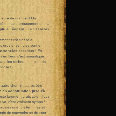
l’heure de manger ! On
 raté et malheureusement on n’a
apluie Léopard !
La classe les
mer et est classé au
es gros ensembles sont en
e sont les escaliers !
En
s en fleur, c’est magnifique.
ans les rochers : un pied de
odile !
 autre chemin : après être
te en construction jusqu’à
 reste largment praticable. Tous
t va, c’est vraiment sympa !
xruines une fois terminée et
ands de souvenirs se dresser