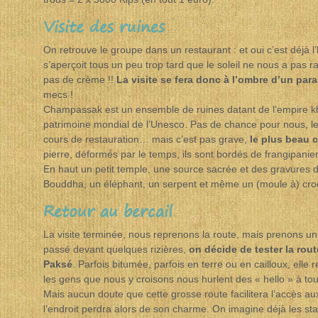
Visite des ruines
On retrouve le groupe dans un restaurant : et oui c’est déjà 
s’aperçoit tous un peu trop tard que le soleil ne nous a pas
pas de crème !!
La visite se fera donc à l’ombre d’un par
mecs !
Champassak est un ensemble de ruines datant de l’empire kh
patrimoine mondial de l’Unesco. Pas de chance pour nous, l
cours de restauration… mais c’est pas grave,
le plus beau c
pierre, déformés par le temps, ils sont bordés de frangipanier
En haut un petit temple, une source sacrée et des gravures d
Bouddha, un éléphant, un serpent et même un (moule à) croc
Retour au bercail
La visite terminée, nous reprenons la route, mais prenons un
passé devant quelques rizières,
on décide de tester la rou
Paksé
. Parfois bitumée, parfois en terre ou en cailloux, elle
les gens que nous y croisons nous hurlent des « hello » à tou
Mais aucun doute que cette grosse route facilitera l’accès au
l’endroit perdra alors de son charme. On imagine déjà les st