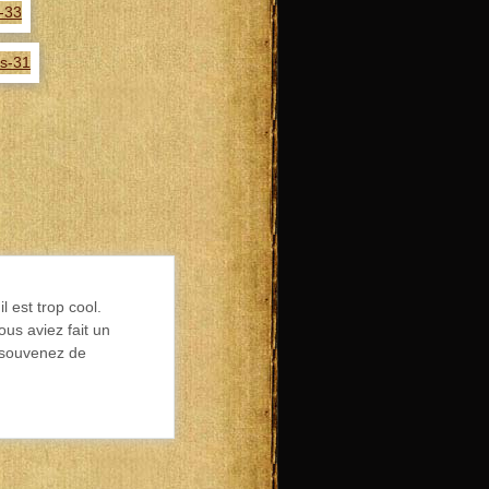
l est trop cool.
ous aviez fait un
 souvenez de