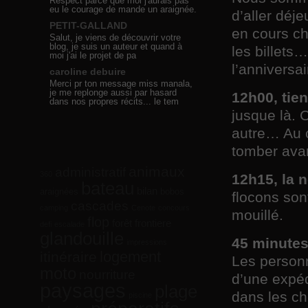
Respect parce que moi j'aurais pas
eu le courage de mande un araignée.
d’aller déj
PETIT-GALLAND
en cours c
Salut, je viens de découvrir votre
blog, je suis un auteur et quand à
les billets
moi j'ai le projet de pa
l’anniversa
caroline debuire
Merci pr ton message miss manala,
je me replonge aussi par hasard
12h00, tie
dans nos propres récits... le tem
jusque là. 
autre… Au c
tomber avan
animaux
administratif
360
12h15, la n
bateau
bilan
araignées
bobos
flocons son
cascades
camping
Cenote
concours
mouillé.
flop
forêt
frontiere
defi
escalade
glandouille
45 minutes
impressions
logement
itinéraire
Les personn
moto
nourriture
d’une expéd
paysages
plage
dans les c
piscine