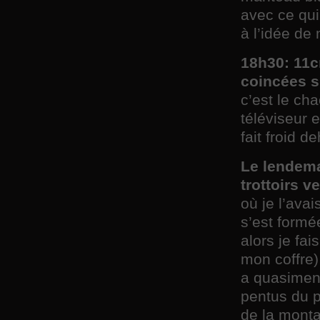
avec ce qui
à l’idée de 
18h30: 11c
coincées s
c’est le ch
téléviseur 
fait froid d
Le lendema
trottoirs v
où je l’ava
s’est formé
alors je fai
mon coffre) 
a quasiment
pentus du 
de la monta