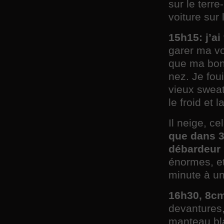
sur le terr
voiture sur 
15h15: j’ai
garer ma vo
que ma bonn
nez. Je fou
vieux sweat
le froid et l
Il neige, c
que dans 3
débardeur 
énormes, et
minute à un
16h30, 8cm
devantures,
manteau bl