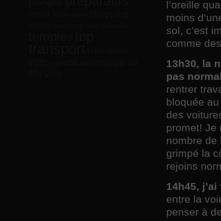
préparatifs
plongée
l’oreille qu
shopping
retour
riziere
santé
moins d’une
singes
sponsoring
sport
stop-motion
sol, c’est 
top
temples
comme des 
transport
trek
video
ville
volcan
voyage de
13h30, la n
visa
vélo
fille
pas normal
rentrer tra
bloquée au 
des voiture
promet! Je
nombre de k
grimpé la c
rejoins nor
14h45, j’ai
entre la vo
penser à de