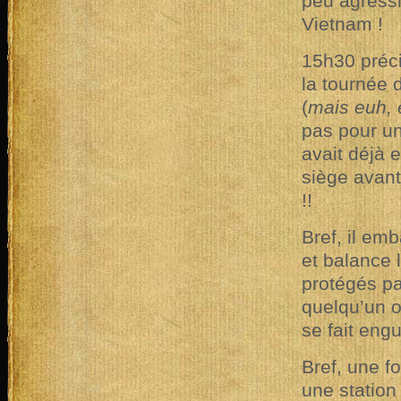
peu agressif
Vietnam !
15h30 préci
la tournée 
(
mais euh, 
pas pour un
avait déjà 
siège avan
!!
Bref, il e
et balance l
protégés par
quelqu’un o
se fait eng
Bref, une f
une station 