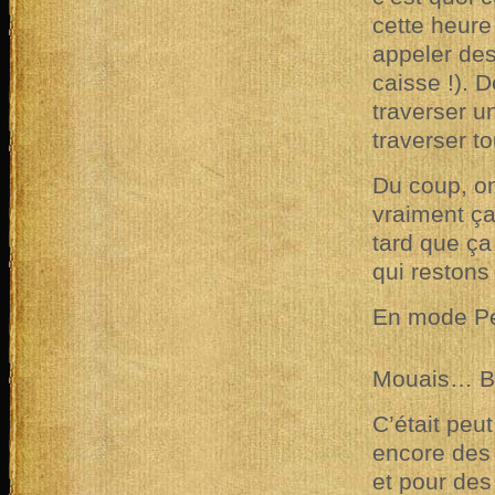
cette heure 
appeler des
caisse !). 
traverser un
traverser to
Du coup, on
vraiment ça 
tard que ça
qui restons 
En mode Pek
Mouais… 
C’était peu
encore des
et pour de