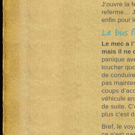
J’ouvre la 
referme… J
enfin pour le
Le bus f
Le mec a l’
mais il ne
panique ave
toucher quo
de conduire 
pas mainten
coups d’acc
véhicule en 
de suite. C
plus c’est 
Bref, le vo
ce n’est pa