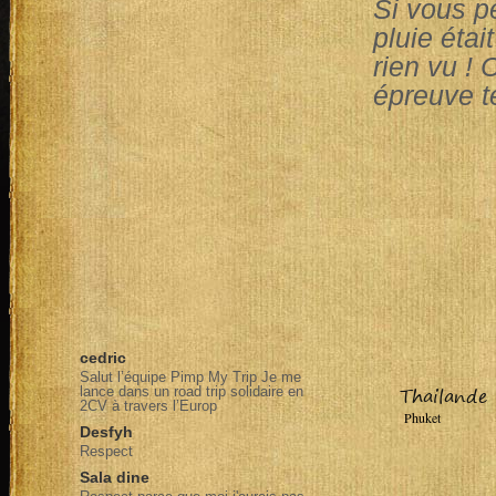
Si vous p
pluie étai
rien vu !
épreuve te
cedric
Salut l’équipe Pimp My Trip Je me
Thailande
lance dans un road trip solidaire en
2CV à travers l’Europ
Phuket
Desfyh
Respect
Sala dine