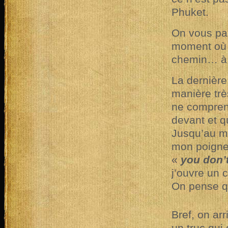
Phuket.
On vous pas
moment où i
chemin… à 
La dernière 
manière trè
ne comprend
devant et qu
Jusqu’au mo
mon poignet
«
you don’
j’ouvre un 
On pense qu
Bref, on arr