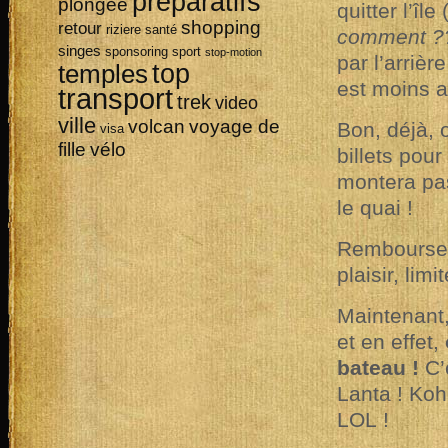
préparatifs
plongée
quitter l’île 
shopping
retour
riziere
santé
comment ?
singes
sponsoring
sport
stop-motion
par l’arrièr
top
temples
est moins a
transport
trek
video
ville
volcan
voyage de
Bon, déjà, 
visa
vélo
fille
billets pou
montera pas
le quai !
Remboursem
plaisir, lim
Maintenant, 
et en effet,
bateau !
C’
Lanta ! Koh 
LOL !