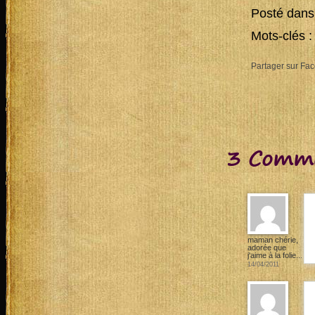
Posté dans
Mots-clés 
Partager sur Fa
3 Comme
maman chérie,
adorée que
j'aime à la folie...
14/04/2011