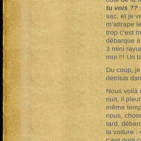
tu vois ??
sac, et je 
m’attrape l
trop c’est t
débarque à 
3 mini rayur
moi !!! Un t
Du coup, je
détritus da
Nous voilà d
nuit, il pl
même temps
nous, chose
tard, débar
la voiture :
c’est quoi 