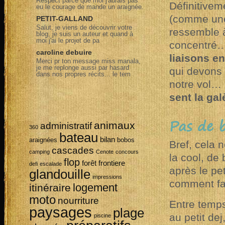
Respect parce que moi j'aurais pas
Définitivem
eu le courage de mande un araignée.
(comme une
PETIT-GALLAND
Salut, je viens de découvrir votre
ressemble à
blog, je suis un auteur et quand à
moi j'ai le projet de pa
concentré
caroline debuire
liaisons en
Merci pr ton message miss manala,
je me replonge aussi par hasard
qui devons
dans nos propres récits... le tem
notre vol… 
sent la gal
Pas de b
animaux
administratif
360
bateau
bilan
araignées
bobos
Bref, cela 
cascades
camping
Cenote
concours
la cool, de 
flop
forêt
frontiere
defi
escalade
après le pe
glandouille
impressions
comment fa
logement
itinéraire
moto
nourriture
Entre temps
paysages
plage
au petit dej
piscine