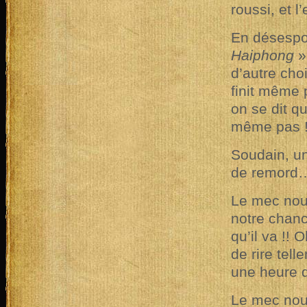
roussi, et l’
En désespo
Haiphong
»
d’autre cho
finit même 
on se dit qu
même pas ! 
Soudain, u
de remord… 
Le mec nous
notre chanc
qu’il va !! 
de rire tell
une heure d’
Le mec nous