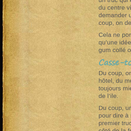
un truc qui 
du centre vi
demander un
coup, on d
Cela ne por
qu’une idée
gum collé o
Casse-to
Du coup, on
hôtel, du mo
toujours mi
de l’ile.
Du coup, un 
pour dire à
premier truc
côté de la 