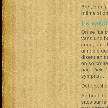
Bref, on n’a
même si on
Le méch
On se fait d
vans une bo
coup, on a l
aimable de
disent en n
on se croir
par «
ticke
sympas…
Dehors, il 
Au bout d’u
sacs sur le 