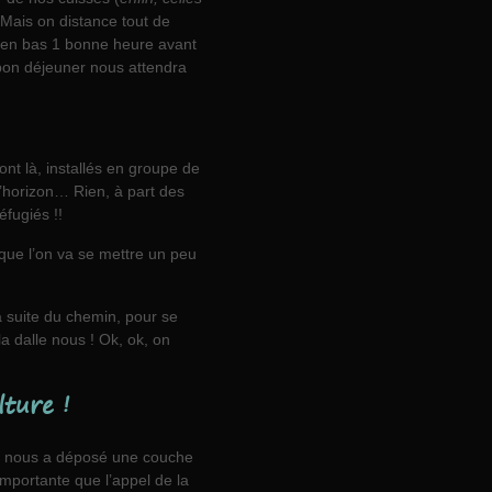
Mais on distance tout de
e en bas 1 bonne heure avant
 bon déjeuner nous attendra
ont là, installés en groupe de
d’horizon… Rien, à part des
fugiés !!
 que l’on va se mettre un peu
la suite du chemin, pour se
la dalle nous ! Ok, ok, on
lture !
n nous a déposé une couche
importante que l’appel de la