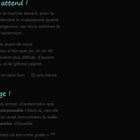
 attend !
r la marche devant, avec la
 attendait la malaisienne quand
t dangereux, car nous sommes le
l’ascension.
de avant de nous
 si loin que ça, on se dit
ent plus difficile, d’autant
s, et le rythme ralentit…
 on tient bon…. Et une heure
ge !
 arriver, d’autant plus que
edescendre !
Alors là, rien de
on avait rencontrées la veille
marche
. Chouette.
ais où est votre guide
» ??