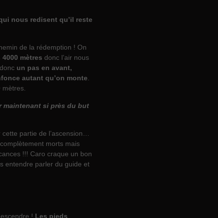
ui nous redisent qu’il reste
 chemin de la rédemption ! On
s 4000 mètres
donc l’air nous
 donc
un pas en avant,
nfonce autant qu’on monte
.
0 mètres.
er maintenant si près du but
r cette partie de l’ascension…
 complètement morts mais
vacances !!! Caro craque un bon
lus entendre parler du guide et
 descendre !
Les pieds