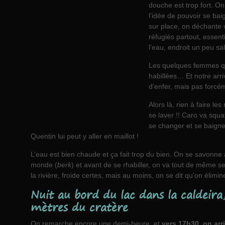
douche est trop fort. O
l’idée de pouvoir se ba
sur place, on déchante 
réfugiés partout, esse
l’eau, endroit un peu sa
Les quelques femmes qui
habillées… Et notre arr
d’enfer, mais pas forcé
Alors là, rien à faire l
se laver !! Caro va squa
se changer et se baigne 
Quentin lui peut y aller en maillot !
L’eau est bien chaude et ça fait trop du bien. On se savonne 
monde (
berk
) et avant de se rhabiller, on va tout de même s
la rivière, froide certes, mais au moins, on se dit qu’on élimi
Nuit au bord du lac dans la caldeira
mètres du cratère
On remarche encore une demi-heure, et
vers 17h30, on ar