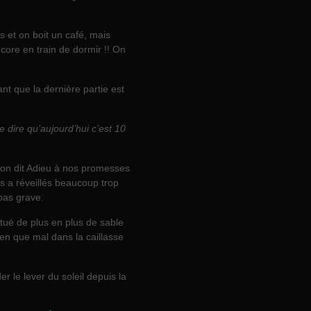
 et on boit un café, mais
ore en train de dormir !! On
t que la dernière partie est
 dire qu’aujourd’hui c’est 10
on dit Adieu à nos promesses
s a réveillés beaucoup trop
pas grave.
itué de plus en plus de sable
ien que mal dans la caillasse
 le lever du soleil depuis la