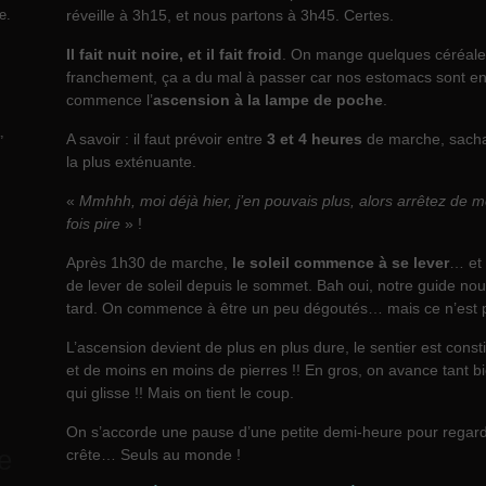
e.
réveille à 3h15, et nous partons à 3h45. Certes.
Il fait nuit noire, et il fait froid
. On mange quelques céréales
franchement, ça a du mal à passer car nos estomacs sont enc
commence l’
ascension à la lampe de poche
.
,
A savoir : il faut prévoir entre
3 et 4 heures
de marche, sachan
la plus exténuante.
«
Mmhhh, moi déjà hier, j’en pouvais plus, alors arrêtez de me
fois pire
» !
Après 1h30 de marche,
le soleil commence à se lever
… et 
de lever de soleil depuis le sommet. Bah oui, notre guide nou
tard. On commence à être un peu dégoutés… mais ce n’est 
L’ascension devient de plus en plus dure, le sentier est const
et de moins en moins de pierres !! En gros, on avance tant b
qui glisse !! Mais on tient le coup.
On s’accorde une pause d’une petite demi-heure pour regarder
e
crête… Seuls au monde !