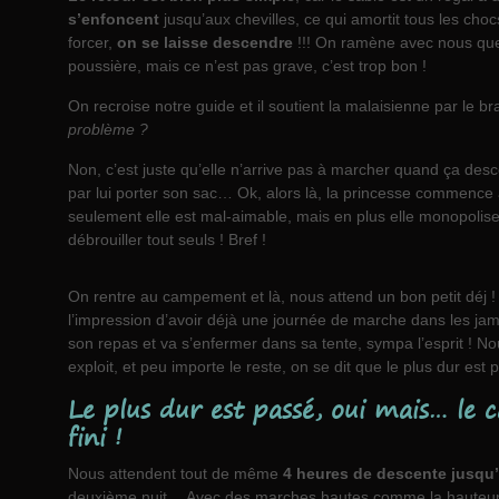
s’enfoncent
jusqu’aux chevilles, ce qui amortit tous les choc
forcer,
on se laisse descendre
!!! On ramène avec nous quel
poussière, mais ce n’est pas grave, c’est trop bon !
On recroise notre guide et il soutient la malaisienne par le br
problème ?
Non, c’est juste qu’elle n’arrive pas à marcher quand ça de
par lui porter son sac… Ok, alors là, la princesse commence
seulement elle est mal-aimable, mais en plus elle monopolise 
débrouiller tout seuls ! Bref !
On rentre au campement et là, nous attend un bon petit déj ! 
l’impression d’avoir déjà une journée de marche dans les jamb
son repas et va s’enfermer dans sa tente, sympa l’esprit ! Nou
exploit, et peu importe le reste, on se dit que le plus dur est 
Le plus dur est passé, oui mais… le c
fini !
Nous attendent tout de même
4 heures de descente jusqu’
deuxième nuit… Avec des marches hautes comme la hauteur 