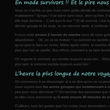
En mode survivors !! Et le pire nous
Nous on s’arrête un peu mais notre guide décide de continue
malaisienne ! Sympa ! Il se barre sans nous, alors qu’hier, il
elle était dernière… C’est quoi le truc ? Et de surcroit, c’es
dernier groupe et du coup, on se retrouve seuls, à continuer 
e
Il nous reste
encore 2 heures de marche
nous dit notre gui
abandonner… Ok, on va se motiver ! Le sommet ne semble pas
qu’on peut le faire en moins. Mètre après mètre, la marche devi
plus que l’air se raréfie. Nos efforts comment à se faire lourd
On regarde le sommet, qui semble toujours aussi loin… Mais
plus tard, le sommet semble toujours aussi loin !
L’heure la plus longue de notre voya
On commence à se décourager et à se dire qu’on ne va jamais
nous voyons tous
les autres groupes qui commencent à r
pire pour nous démotiver !!! On recroise des personnes que l’
et elles nous annoncent qu’
il reste encore 30 minutes de 
D’ailleurs, tous les guides que l’on croise nous demandent «
m