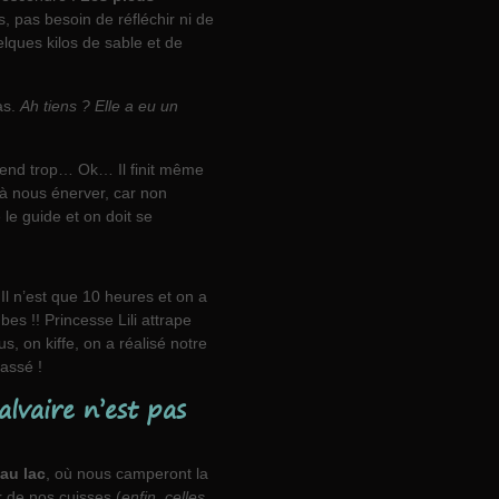
s, pas besoin de réfléchir ni de
ques kilos de sable et de
as.
Ah tiens ? Elle a eu un
scend trop… Ok… Il finit même
 à nous énerver, car non
le guide et on doit se
Il n’est que 10 heures et on a
es !! Princesse Lili attrape
s, on kiffe, on a réalisé notre
passé !
alvaire n’est pas
au lac
, où nous camperont la
de nos cuisses (
enfin, celles