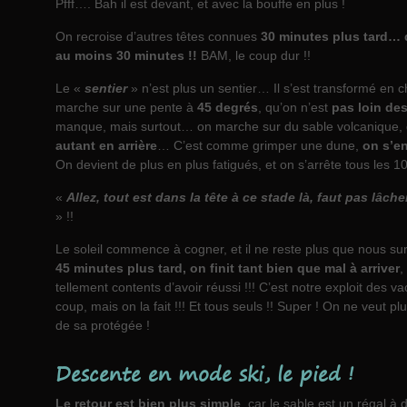
Pfff…. Bah il est devant, et avec la bouffe en plus !
On recroise d’autres têtes connues
30 minutes plus tard… q
au moins 30 minutes !!
BAM, le coup dur !!
Le «
sentier
» n’est plus un sentier… Il s’est transformé en
marche sur une pente à
45 degrés
, qu’on n’est
pas loin de
manque, mais surtout… on marche sur du sable volcanique,
autant en arrière
… C’est comme grimper une dune,
on s’e
On devient de plus en plus fatigués, et on s’arrête tous les 1
«
Allez, tout est dans la tête à ce stade là, faut pas lâch
» !!
Le soleil commence à cogner, et il ne reste plus que nous su
45 minutes plus tard, on finit tant bien que mal à arriver
,
tellement contents d’avoir réussi !!! C’est notre exploit des 
coup, mais on la fait !!! Et tous seuls !! Super ! On ne veut p
de sa protégée !
Descente en mode ski, le pied !
Le retour est bien plus simple
, car le sable est un régal à