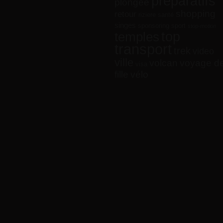
préparatifs
plongée
shopping
retour
riziere
santé
singes
sponsoring
sport
stop-motion
top
temples
transport
trek
video
ville
volcan
voyage d
visa
vélo
fille