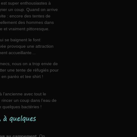
n est super enthousiastes à
igner un coup. Quand on arrive
vite : encore des tentes de
ntiellement des hommes dans
le et vraiment pittoresque.
 se baignent le font
ivée provoque une attraction
ment accueillante…
es mecs, nous on a trop envie de
tter une tente de réfugiés pour
en paréo et tee shirt !
à l’ancienne avec tout le
e rincer un coup dans l’eau de
ne quelques bactéries !
, à quelques
rive au campement
. On