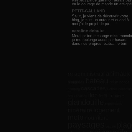
Respect parce que moi j'aurais pas
eu le courage de mande un araigné
PETIT-GALLAND
Salut, je viens de découvrir votre
blog, je suis un auteur et quand à
moi j'ai le projet de pa
caroline debuire
Merci pr ton message miss manala
je me replonge aussi par hasard
dans nos propres récits... le tem
animaux
administratif
360
bateau
bilan
araignées
bobos
cascades
camping
Cenote
concours
flop
forêt
frontiere
defi
escalade
glandouille
impressions
logement
itinéraire
moto
nourriture
paysages
plag
piscine