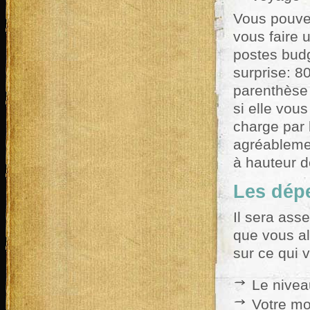
Vous pouvez
vous faire 
postes budg
surprise: 8
parenthèse 
si elle vou
charge par 
agréablemen
à hauteur d
Les dép
Il sera asse
que vous al
sur ce qui v
Le nivea
Votre mo