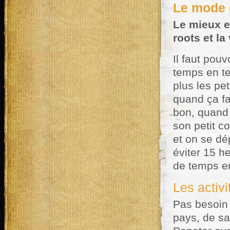
Le mode 
Le mieux es
roots et la
Il faut pou
temps en te
plus les pe
quand ça fa
bon, quand 
son petit c
et on se dé
éviter 15 h
de temps e
Les activi
Pas besoin 
pays, de sa