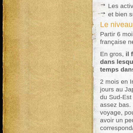
Les activ
et bien 
Le niveau
Partir 6 mo
française 
En gros,
il
dans lesqu
temps dans
2 mois en 
jours au Ja
du Sud-Est
assez bas. 
voyage, pou
avoir un pe
corresponda