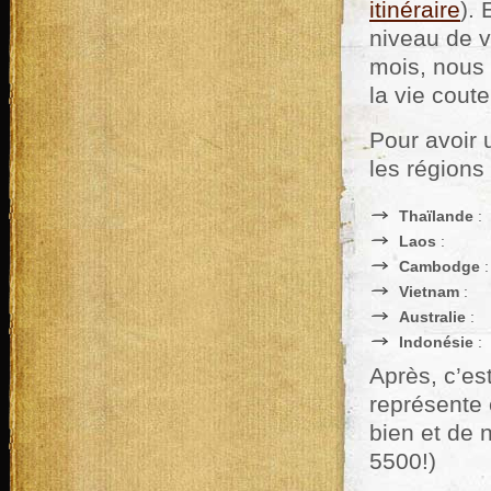
itinéraire
).
niveau de v
mois, nous
la vie cout
Pour avoir 
les régions
Thaïlande
:
Laos
:
Cambodge
:
Vietnam
:
Australie
:
Indonésie
:
Après, c’es
représente 
bien et de 
5500!)