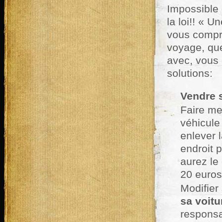
Impossible d
la loi!! « U
vous compr
voyage, que
avec, vous 
solutions:
Vendre s
Faire met
véhicule
enlever l
endroit 
aurez le
20 euros
Modifier
sa voit
responsa