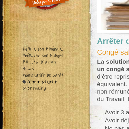
Arrêter d
Congé sa
La solutio
un congé 
d’être repr
équivalent.
non rémunér
du Travail.
Avoir 3 
Avoir dé
Ne pas a