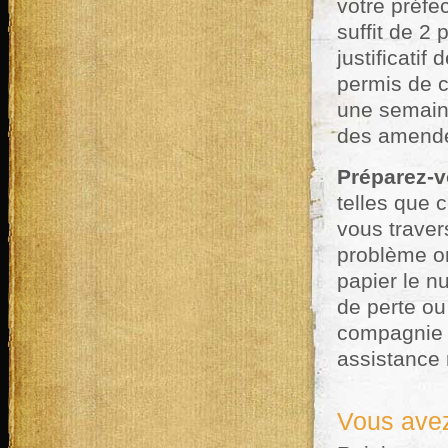
votre préfec
suffit de 2 
justificatif
permis de c
une semaine
des amende
Préparez-v
telles que
vous traver
problème on
papier le n
de perte ou
compagnie a
assistance
Vous avez