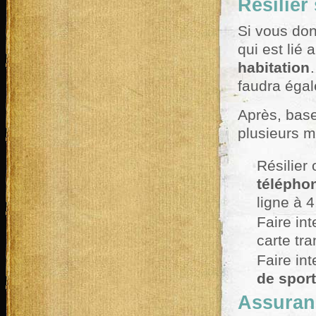
Résilier
Si vous donn
qui est li
habitation
faudra égal
Après, base
plusieurs m
Résilier 
télépho
ligne à 
Faire in
carte tra
Faire in
de sport
Assuran