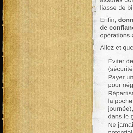
assurés don
liasse de bil
Enfin,
donn
de confian
opérations à
Allez et qu
Éviter d
(sécurité
Payer un
pour nég
Répartis
la poche
journée)
dans le 
Ne jamai
potentiel