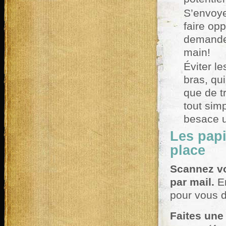
S’envoye
faire op
demande 
main!
Éviter l
bras, qui
que de t
tout sim
besace u
Les papi
place
Scannez vo
par mail.
En
pour vous d
Faites une