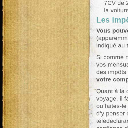
7CV de 2
la voiture
Les imp
Vous pouve
(apparemme
indiqué au 
Si comme n
vos mensual
des impôts 
votre comp
Quant à la 
voyage, il 
ou faites-l
d’y penser 
télédéclar