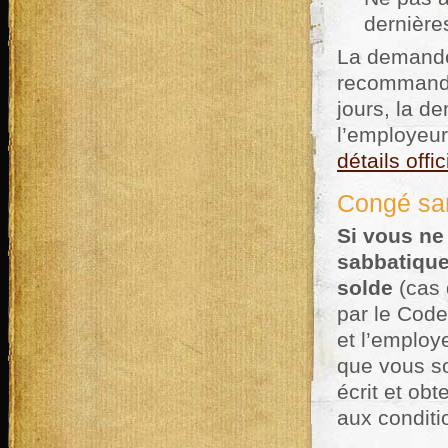
dernière
La demande 
recommandé
jours, la 
l’employeur
détails offi
Congé sa
Si vous ne
sabbatiqu
solde
(cas 
par le Code
et l’employ
que vous so
écrit et ob
aux conditio