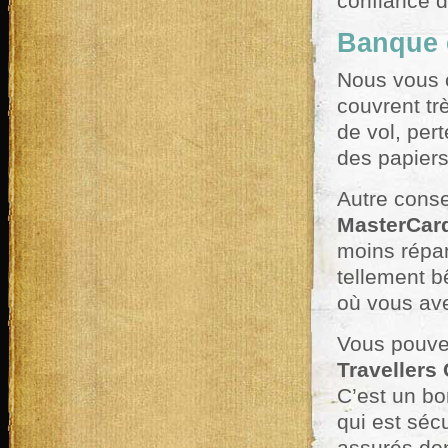
confiance de
Banque e
Nous vous c
couvrent tr
de vol, per
des papier
Autre conse
MasterCar
moins répand
tellement bê
où vous ave
Vous pouvez
Travellers
C’est un bo
qui est sécu