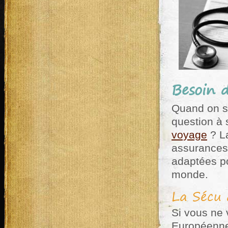
Besoin 
Quand on s
question à 
voyage
? La
assurances 
adaptées po
monde.
La Sécu 
Si vous ne
Européenne