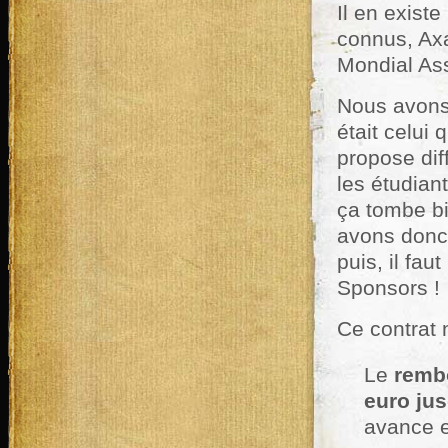
Il en exist
connus, Axa
Mondial As
Nous avons
était celui 
propose dif
les étudiant
ça tombe bi
avons donc
puis, il fau
Sponsors !
Ce contrat 
Le
remb
euro jus
avance e