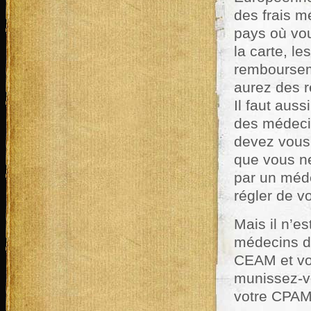
des frais 
pays où vou
la carte, l
rembourseme
aurez des r
Il faut aus
des médeci
devez vous
que vous ne
par un méde
régler de vo
Mais il n’e
médecins du
CEAM et vou
munissez-vo
votre CPAM 