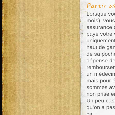
Partir a
Lorsque vou
mois), vous
assurance o
payé votre 
uniquement 
haut de gam
de sa poch
dépense de 
rembourser,
un médecin. 
mais pour é
sommes avan
non prise e
Un peu cass
qu’on a pas
ça…