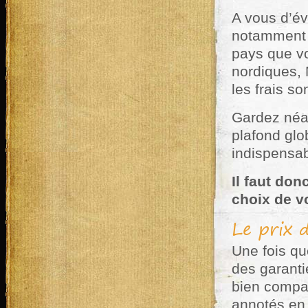
A vous d’év
notamment e
pays que vo
nordiques,
les frais so
Gardez néa
plafond glo
indispensab
Il faut do
choix de v
Le prix 
Une fois qu
des garantie
bien compar
annotés en 