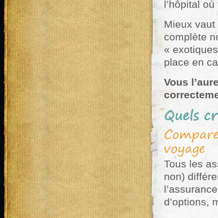
l’hôpital où
Mieux vaut
complète n
« exotiques
place en ca
Vous l’aur
correcteme
Quels cr
Comparer
voyage
Tous les as
non) différ
l’assurance
d’options, 