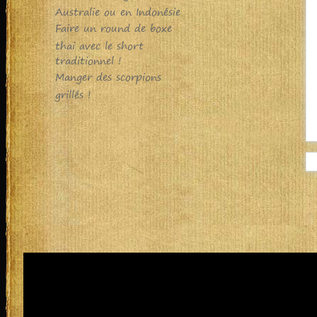
Australie ou en Indonésie
Faire un round de boxe
thai avec le short
traditionnel !
Manger des scorpions
grillés !