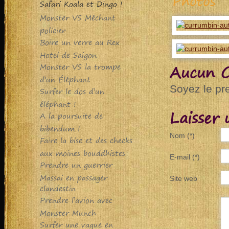
Photos
Safari Koala et Dingo !
Monster VS Méchant
policier
Boire un verre au Rex
Hotel de Saigon
Aucun 
Monster VS la trompe
d’un Éléphant
Soyez le pr
Surfer le dos d’un
éléphant !
Laisser
A la poursuite de
bibendum !
Nom (*)
Faire la bise et des checks
aux moines bouddhistes
E-mail (*)
Prendre un guerrier
Massai en passager
Site web
clandestin
Prendre l’avion avec
Monster Munch
Surfer une vague en