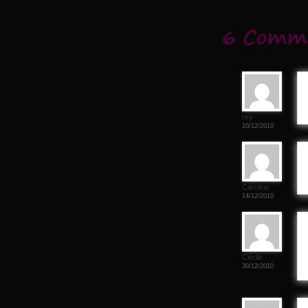
6 Comme
rey
10/12/2010
Caroline
14/12/2010
Cécile
30/12/2010