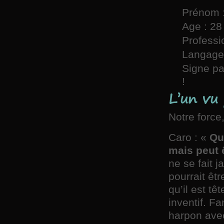
Prénom :
Age : 28
Professio
Langages
Signe par
!
L’un vu 
Notre force,
Caro : «
Qu
mais peut ê
ne se fait 
pourrait êtr
qu’il est têt
inventif. F
harpon ave