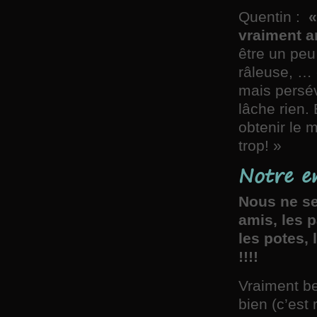
Quentin :
«
vraiment ar
être un pe
râleuse, … 
mais persév
lâche rien.
obtenir le 
trop! »
Notre e
Nous ne se
amis, les p
les potes,
!!!!
Vraiment be
bien (c’est