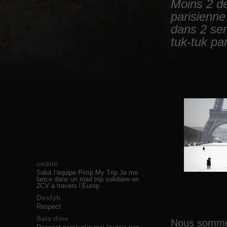
Moins 2 d
parisienne
dans 2 se
tuk-tuk pa
cedric
Salut l’équipe Pimp My Trip Je me
lance dans un road trip solidaire en
2CV à travers l’Europ
Desfyh
Respect
Sala dine
Nous sommes 