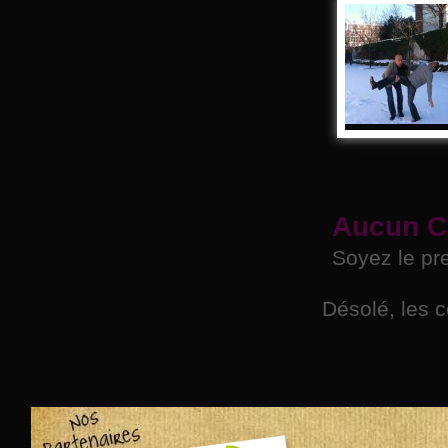
Aucun C
Soyez le pr
Désolé, les 