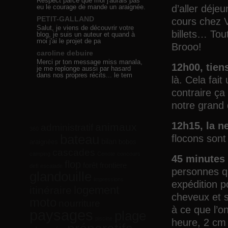
Respect parce que moi j'aurais pas
eu le courage de mande un araignée.
d’aller déje
PETIT-GALLAND
cours chez 
Salut, je viens de découvrir votre
billets… Tou
blog, je suis un auteur et quand à
moi j'ai le projet de pa
Brooo!
caroline debuire
Merci pr ton message miss manala,
12h00, tien
je me replonge aussi par hasard
dans nos propres récits... le tem
là. Cela fai
contraire ça
notre grand 
12h15, la ne
animaux
administratif
360
bateau
flocons sont
bilan
araignées
bobos
cascades
camping
Cenote
concours
45 minutes 
flop
forêt
frontiere
defi
escalade
personnes qu
glandouille
impressions
expédition p
logement
itinéraire
cheveux et s
moto
nourriture
à ce que l’o
paysages
plage
piscine
heure, 2 cm 