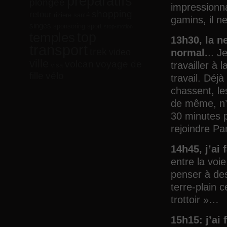
préparatifs
plongée
impressionn
shopping
retour
riziere
santé
gamins, il n
singes
sponsoring
sport
stop-motion
top
temples
13h30, la ne
transport
trek
video
normal.
.. J
ville
volcan
voyage de
travailler à
visa
vélo
fille
travail. Déj
chassent, le
de même, n’
30 minutes p
rejoindre Pa
14h45, j’ai
entre la voi
penser à des
terre-plain 
trottoir »…
15h15: j’ai 