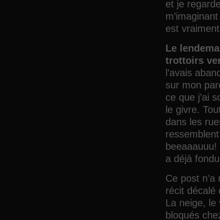
et je regard
m’imaginant s
est vraiment
Le lendemai
trottoirs v
l’avais aba
sur mon pare-
ce que j’ai 
le givre. Tou
dans les rue
ressemblent 
beeaaauuu! P
a déjà fondu 
Ce post n’a r
récit décal
La neige, le 
bloqués chez