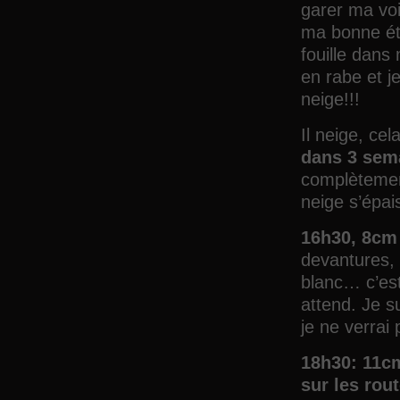
garer ma voi
ma bonne éto
fouille dans
en rabe et je
neige!!!
Il neige, ce
dans 3 sema
complètemen
neige s’épai
16h30, 8cm 
devantures, 
blanc… c’es
attend. Je s
je ne verrai 
18h30: 11cm
sur les rout